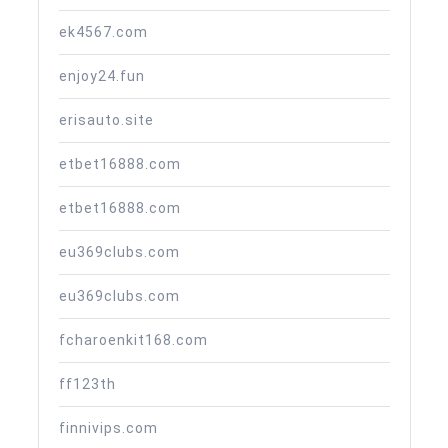
ek4567.com
enjoy24.fun
erisauto.site
etbet16888.com
etbet16888.com
eu369clubs.com
eu369clubs.com
fcharoenkit168.com
ff123th
finnivips.com