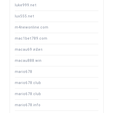
luke999.net
lux555.net
m4newonline.com
mac1bet789.com
macau69 สมัคร
macau888.win
mario678
mario678.club
mario678.club
mario678.info