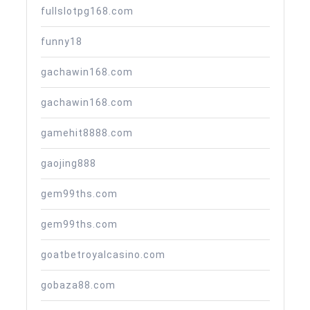
fullslotpg168.com
funny18
gachawin168.com
gachawin168.com
gamehit8888.com
gaojing888
gem99ths.com
gem99ths.com
goatbetroyalcasino.com
gobaza88.com