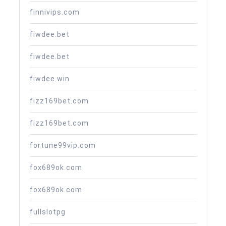
finnivips.com
fiwdee.bet
fiwdee.bet
fiwdee.win
fizz169bet.com
fizz169bet.com
fortune99vip.com
fox689ok.com
fox689ok.com
fullslotpg