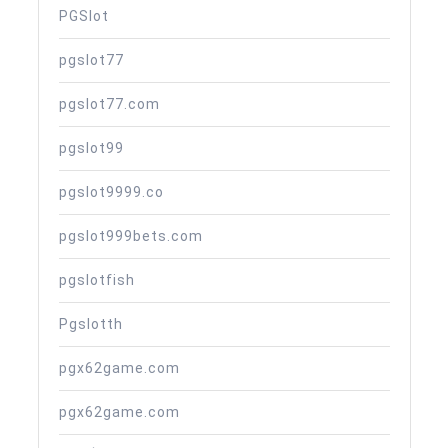
PGSlot
pgslot77
pgslot77.com
pgslot99
pgslot9999.co
pgslot999bets.com
pgslotfish
Pgslotth
pgx62game.com
pgx62game.com