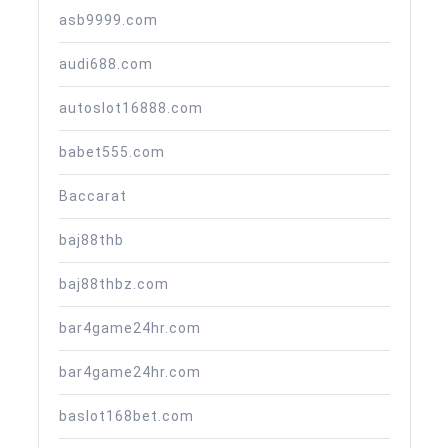
asb9999.com
audi688.com
autoslot16888.com
babet555.com
Baccarat
baj88thb
baj88thbz.com
bar4game24hr.com
bar4game24hr.com
baslot168bet.com