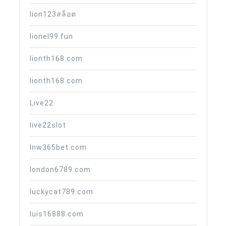
lion123สล็อต
lionel99.fun
lionth168.com
lionth168.com
Live22
live22slot
lnw365bet.com
london6789.com
luckycat789.com
luis16888.com