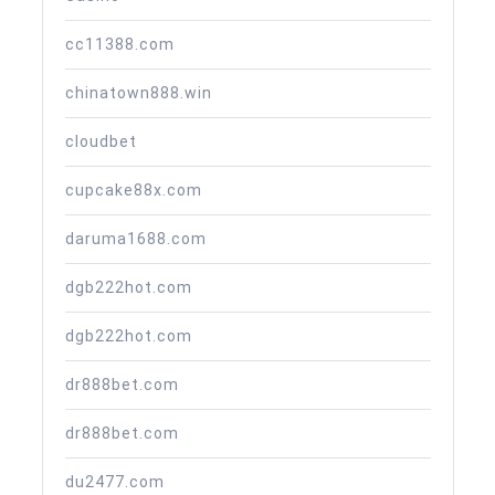
cc11388.com
chinatown888.win
cloudbet
cupcake88x.com
daruma1688.com
dgb222hot.com
dgb222hot.com
dr888bet.com
dr888bet.com
du2477.com