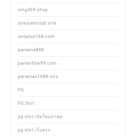
omg369.shop
onesiamclub.site
onoplus168.com
panama888
pananthai99.com
paramax1688.info
PG
PG Slot
pg slot เปิดใหม่ล่าสุด
pg slot เว็บตรง