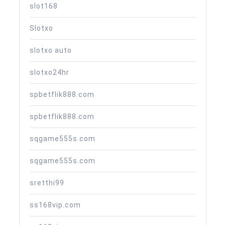
slot168
Slotxo
slotxo auto
slotxo24hr
spbetflik888.com
spbetflik888.com
sqgame555s.com
sqgame555s.com
sretthi99
ss168vip.com