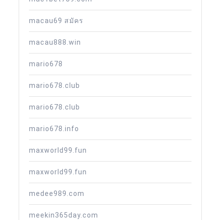
macau69 สมัคร
macau888.win
mario678
mario678.club
mario678.club
mario678.info
maxworld99.fun
maxworld99.fun
medee989.com
meekin365day.com