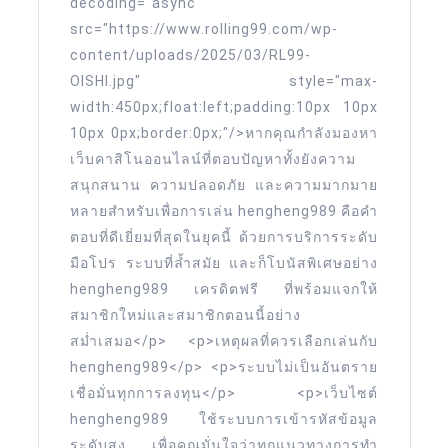
เด
decoding="async"
src="https://www.rolling99.com/wp-
สก์ท็อป
content/uploads/2025/03/RL99-
สำหรับ
OISHI.jpg" style="max-
Gmail
width:450px;float:left;padding:10px 10px
ตกลง
10px 0px;border:0px;"/>หากคุณกำลังมองหา
ไม่
เว็บคาสิโนออนไลน์ที่ตอบปัญหาทั้งยังความ
ขอบคุณ
สนุกสนาน ความปลอดภัย และความมากมาย
4
หลายสำหรับเพื่อการเล่น hengheng989 คือคำ
ตอบที่ดีเยี่ยมที่สุดในยุคนี้ ด้วยการบริการระดับ
จาก
มือโปร ระบบที่ล้ำสมัย และก็โบนัสพิเศษอย่าง
30
hengheng989 เครดิตฟรี ที่พร้อมแจกให้
134
สมาชิกใหม่และสมาชิกตอนนี้อย่าง
กล่อง
สม่ำเสมอ</p> <p>เหตุผลที่ควรเลือกเล่นกับ
จดหมาย
hengheng989</p> <p>ระบบไม่เป็นอันตราย
ZGDX
เชื่อมั่นทุกการลงทุน</p> <p>เว็บไซต์
hengheng989 ใช้ระบบการเข้ารหัสข้อมูล
Toou
ระดับสูง เพื่อคุณมั่นใจว่าทุกแนวทางการทำ