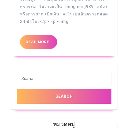
สิ่ง
ธุรกรรม ไม่ว่าจะเป็น hengheng989 สมัคร
ที่
หรือการฝาก-เบิกเงิน จะไม่เป็นอันตรายตลอด
แนบ
24 ชั่วโมง</p> <p><img
12:19
(1
READ
READ MORE
ชั่วโมง
MORE
ที่
ผ่าน
มา)
Search
ถึง
for:
ฉัน
ไฟล์
แนบ
5
ไฟล์
หมวดหมู่