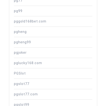
pg77
pg99
pggold168bet.com
pgheng
pgheng99
pgjoker
pglucky168.com
PGSlot
pgslot77
pgslot77.com
pgslot99