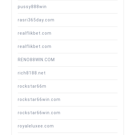
pussy888win
rasri365day.com
realflikbet.com
realflikbet.com
RENO88WIN.COM
rich8188.net
rockstar66m
rockstar66win.com
rockstar66win.com
royaleluxee.com