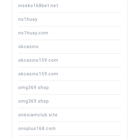
niseko168bet.net
no1huay
no1huay.com
okcasino
okcasino159.com
okcasino159.com
omg369.shop
omg369.shop
onesiamclub.site
onoplus168.com