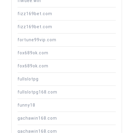
fiwdee.win
fizz169bet.com
fizz169bet.com
fortune99vip.com
fox689ok.com
fox689ok.com
fullslotpg
fullslotpg168.com
funny18
gachawin168.com
gachawin168.com