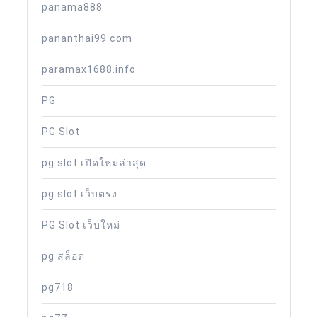
panama888
pananthai99.com
paramax1688.info
PG
PG Slot
pg slot เปิดใหม่ล่าสุด
pg slot เว็บตรง
PG Slot เว็บใหม่
pg สล็อต
pg718