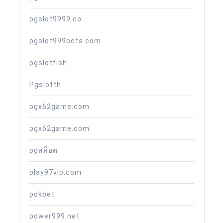
pgslot9999.co
pgslot999bets.com
pgslotfish
Pgslotth
pgx62game.com
pgx62game.com
pgสล็อต
play97vip.com
pokbet
power999.net