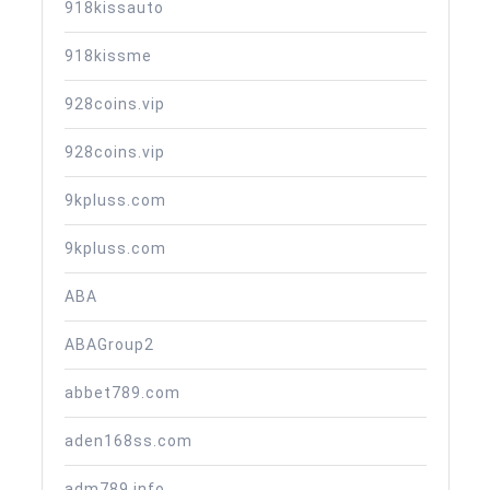
918kissauto
918kissme
928coins.vip
928coins.vip
9kpluss.com
9kpluss.com
ABA
ABAGroup2
abbet789.com
aden168ss.com
adm789.info