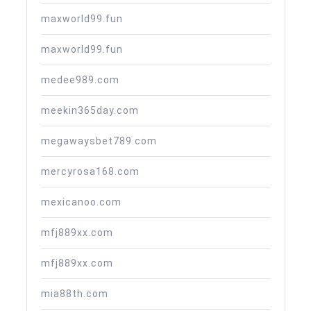
maxworld99.fun
maxworld99.fun
medee989.com
meekin365day.com
megawaysbet789.com
mercyrosa168.com
mexicanoo.com
mfj889xx.com
mfj889xx.com
mia88th.com