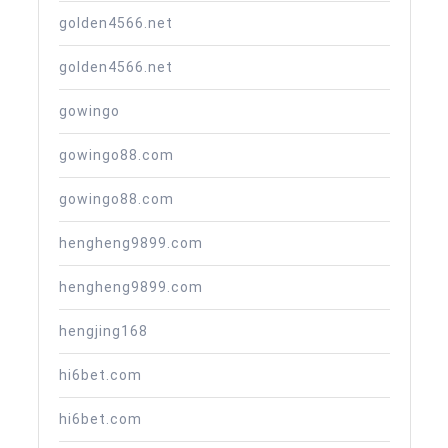
golden4566.net
golden4566.net
gowingo
gowingo88.com
gowingo88.com
hengheng9899.com
hengheng9899.com
hengjing168
hi6bet.com
hi6bet.com