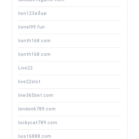
lion123สล็อต
lionel99.fun
lionth168.com
lionth168.com
Live22
live22slot
lnw365bet.com
london6789.com
luckycat789.com
luis16888.com