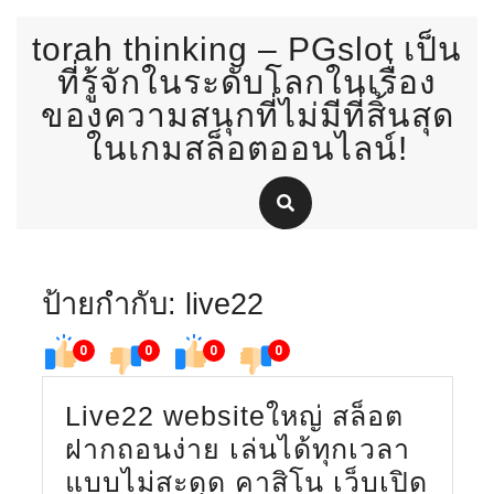
Skip
torah thinking – PGslot เป็น
to
content
ที่รู้จักในระดับโลกในเรื่อง
ของความสนุกที่ไม่มีที่สิ้นสุด
ในเกมสล็อตออนไลน์!
ป้ายกำกับ:
live22
0
0
0
0
Live22 websiteใหญ่ สล็อต
ฝากถอนง่าย เล่นได้ทุกเวลา
แบบไม่สะดุด คาสิโน เว็บเปิด