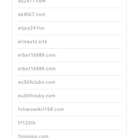
du2477.com
ek4567.com
enjoy24.fun
erisauto.site
etbet16888.com
etbet16888.com
eu369clubs.com
eu369clubs.com
fcharoenkit168.com
ff123th
finnivips.com