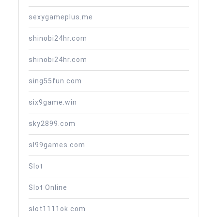
sexygameplus.me
shinobi24hr.com
shinobi24hr.com
sing55fun.com
six9game.win
sky2899.com
sl99games.com
Slot
Slot Online
slot1111ok.com