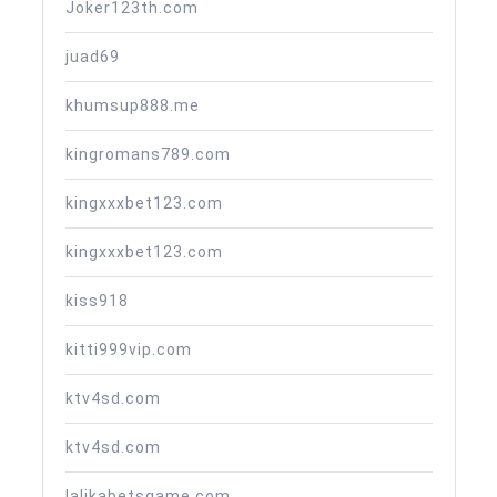
Joker123th.com
juad69
khumsup888.me
kingromans789.com
kingxxxbet123.com
kingxxxbet123.com
kiss918
kitti999vip.com
ktv4sd.com
ktv4sd.com
lalikabetsgame.com