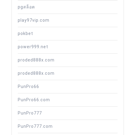
pgสล็อต
play97vip.com
pokbet
power999.net
proded888x.com
proded888x.com
PunPro66
PunPro66.com
PunPro777
PunPro777.com