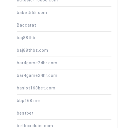
autoslot16888.com
babet555.com
Baccarat
baj88thb
baj88thbz.com
bar4game24hr.com
bar4game24hr.com
baslot168bet.com
bbp168.me
bestbet
betboxclubs.com