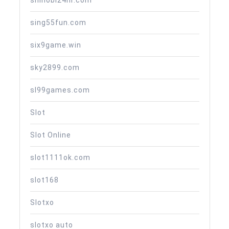
shinobi24hr.com
sing55fun.com
six9game.win
sky2899.com
sl99games.com
Slot
Slot Online
slot1111ok.com
slot168
Slotxo
slotxo auto