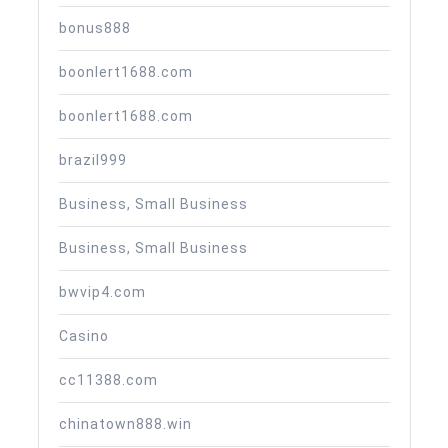
bonus888
boonlert1688.com
boonlert1688.com
brazil999
Business, Small Business
Business, Small Business
bwvip4.com
Casino
cc11388.com
chinatown888.win