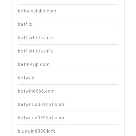
betboxclubs.com
betflix
betflixtikto.info
betflixtikto.info
betm4vip.com
betway
betwin6666.com
betworld369hot.com
betworld369hot.com
bluewin8888.info