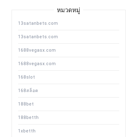
26
หมวดหมู่
13satanbets.com
13satanbets.com
1688vegasx.com
1688vegasx.com
168slot
168สล็อต
188bet
188betth
1xbetth