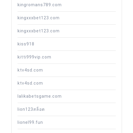
kingromans789.com
kingxxxbet123.com
kingxxxbet123.com
kiss918
kitti999vip.com
ktv4sd.com
ktv4sd.com
lalikabetsgame.com
lion123สล็อต
lionel99.fun