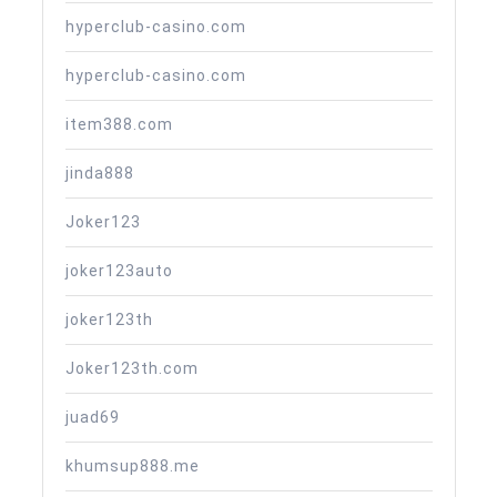
hyperclub-casino.com
hyperclub-casino.com
item388.com
jinda888
Joker123
joker123auto
joker123th
Joker123th.com
juad69
khumsup888.me