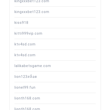
kingxxxbet123.com
kingxxxbet123.com
kiss918
kitti999vip.com
ktv4sd.com
ktv4sd.com
lalikabetsgame.com
lion123สล็อต
lionel99.fun
lionth168.com
lionth168.com