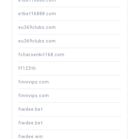
etbet16888.com
etbet16888.com
eu369clubs.com
eu369clubs.com
fcharoenkit168.com
ff123th
finnivips.com
finnivips.com
fiwdee.bet
fiwdee.bet
fiwdee.win