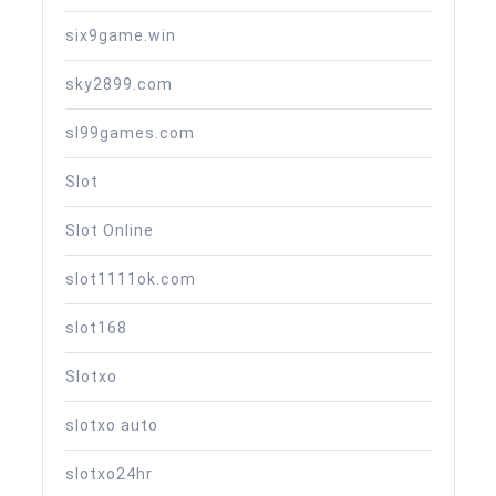
six9game.win
sky2899.com
sl99games.com
Slot
Slot Online
slot1111ok.com
slot168
Slotxo
slotxo auto
slotxo24hr