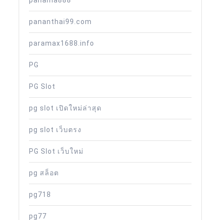
panama888
pananthai99.com
paramax1688.info
PG
PG Slot
pg slot เปิดใหม่ล่าสุด
pg slot เว็บตรง
PG Slot เว็บใหม่
pg สล็อต
pg718
pg77