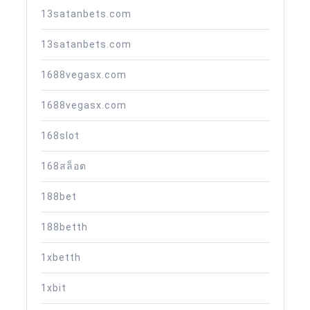
13satanbets.com
13satanbets.com
1688vegasx.com
1688vegasx.com
168slot
168สล็อต
188bet
188betth
1xbetth
1xbit