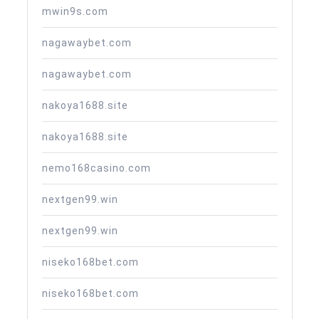
mwin9s.com
nagawaybet.com
nagawaybet.com
nakoya1688.site
nakoya1688.site
nemo168casino.com
nextgen99.win
nextgen99.win
niseko168bet.com
niseko168bet.com