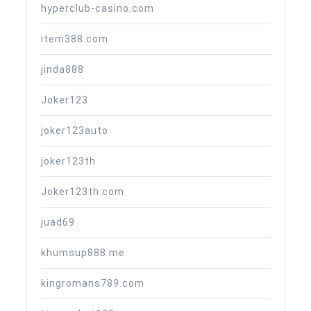
hyperclub-casino.com
item388.com
jinda888
Joker123
joker123auto
joker123th
Joker123th.com
juad69
khumsup888.me
kingromans789.com