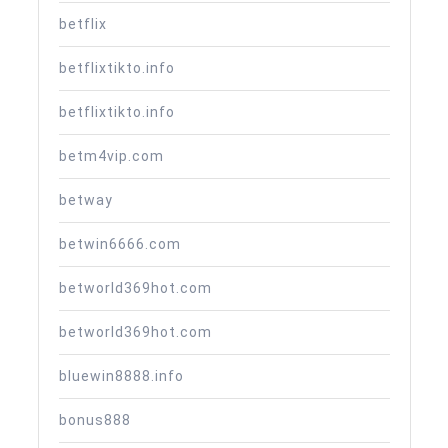
betflix
betflixtikto.info
betflixtikto.info
betm4vip.com
betway
betwin6666.com
betworld369hot.com
betworld369hot.com
bluewin8888.info
bonus888