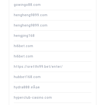
gowingo88.com
hengheng9899.com
hengheng9899.com
hengjing168
hi6bet.com
hi6bet.com
https://sretthi99.bet/enter/
hubbet168.com
hydra888 สล็อต
hyperclub-casino.com