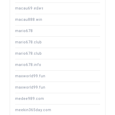
macau69 สมัคร
macau888.win
mario678
mario678.club
mario678.club
mario678.info
maxworld99.fun
maxworld99.fun
medee989.com
meekin365day.com