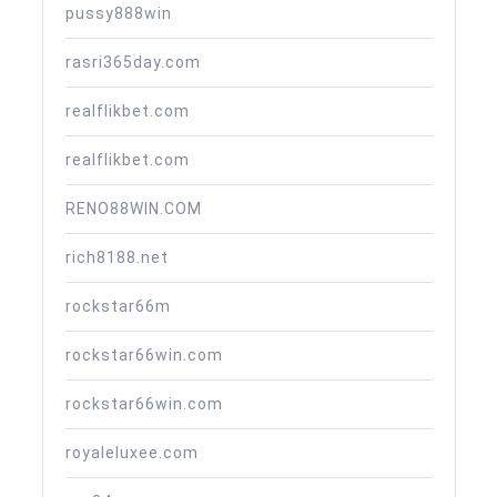
pussy888win
rasri365day.com
realflikbet.com
realflikbet.com
RENO88WIN.COM
rich8188.net
rockstar66m
rockstar66win.com
rockstar66win.com
royaleluxee.com