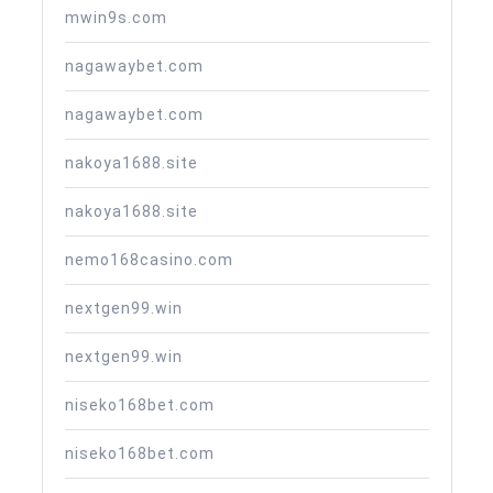
mwin9s.com
nagawaybet.com
nagawaybet.com
nakoya1688.site
nakoya1688.site
nemo168casino.com
nextgen99.win
nextgen99.win
niseko168bet.com
niseko168bet.com