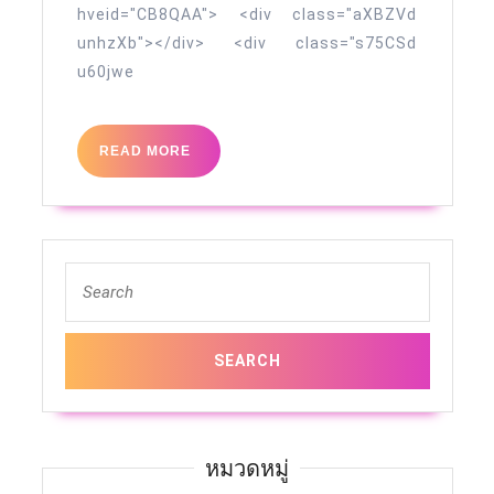
ที่
hveid="CB8QAA"> <div class="aXBZVd
ไม่มี
unhzXb"></div> <div class="s75CSd
ที่
u60jwe
สิ้น
สุด
READ
READ MORE
ใน
MORE
เกม
สล็อต
ออนไลน์!
Search
for:
หมวดหมู่