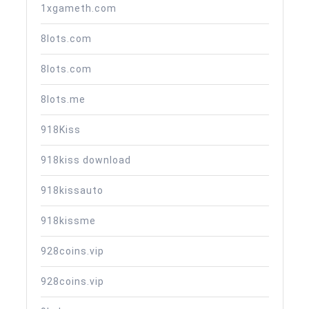
1xgameth.com
8lots.com
8lots.com
8lots.me
918Kiss
918kiss download
918kissauto
918kissme
928coins.vip
928coins.vip