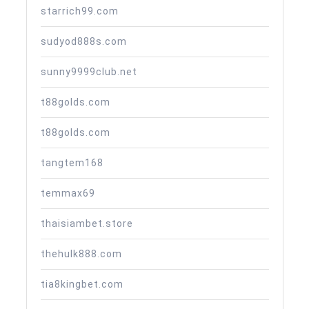
starrich99.com
sudyod888s.com
sunny9999club.net
t88golds.com
t88golds.com
tangtem168
temmax69
thaisiambet.store
thehulk888.com
tia8kingbet.com