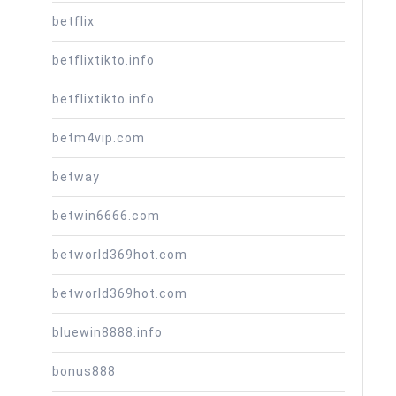
betflix
betflixtikto.info
betflixtikto.info
betm4vip.com
betway
betwin6666.com
betworld369hot.com
betworld369hot.com
bluewin8888.info
bonus888