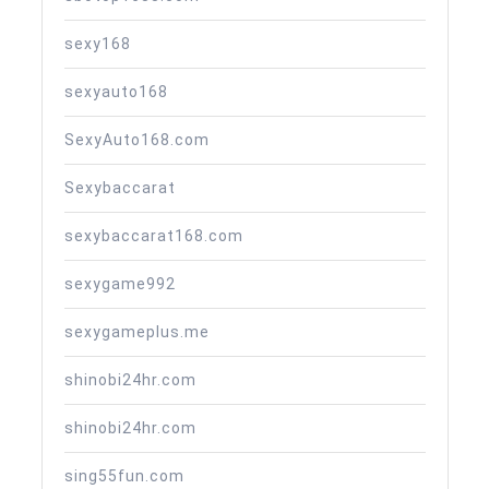
sexy168
sexyauto168
SexyAuto168.com
Sexybaccarat
sexybaccarat168.com
sexygame992
sexygameplus.me
shinobi24hr.com
shinobi24hr.com
sing55fun.com