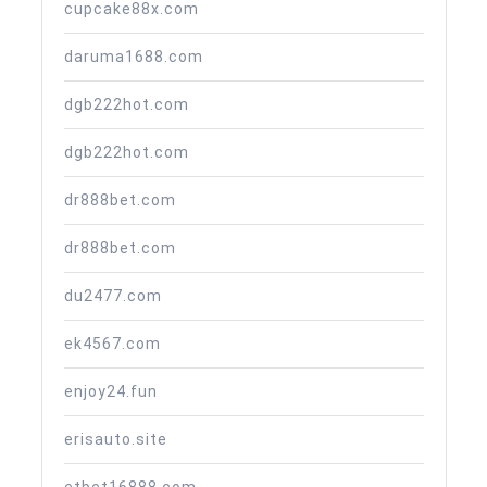
cupcake88x.com
daruma1688.com
dgb222hot.com
dgb222hot.com
dr888bet.com
dr888bet.com
du2477.com
ek4567.com
enjoy24.fun
erisauto.site