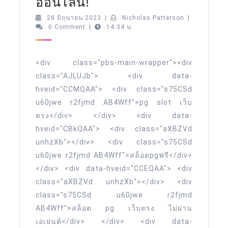
torah
ออนไลน์!
thinking
28
Nicholas
28 มิถุนายน 2023
|
Nicholas Patterson
|
มิถุนายน
Patterson
0 Comment
|
14:34 น.
–
2023
PGslot
เป็น
<div class="pbs-main-wrapper"><div
ที่
class="AJLUJb"> <div data-
hveid="CCMQAA"> <div class="s75CSd
รู้จัก
u60jwe r2fjmd AB4Wff">pg slot เว็บ
ใน
ตรง</div> </div> <div data-
ระดับ
hveid="CBkQAA"> <div class="aXBZVd
โลก
unhzXb"></div> <div class="s75CSd
ใน
u60jwe r2fjmd AB4Wff">สล็อตpgฟรี</div>
เรื่อง
</div> <div data-hveid="CCEQAA"> <div
ของ
class="aXBZVd unhzXb"></div> <div
class="s75CSd u60jwe r2fjmd
ความ
AB4Wff">สล็อต pg เว็บตรง ไม่ผ่าน
สนุก
เอเย่นต์</div> </div> <div data-