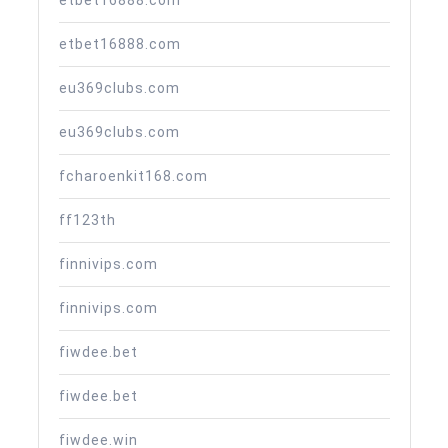
etbet16888.com
etbet16888.com
eu369clubs.com
eu369clubs.com
fcharoenkit168.com
ff123th
finnivips.com
finnivips.com
fiwdee.bet
fiwdee.bet
fiwdee.win