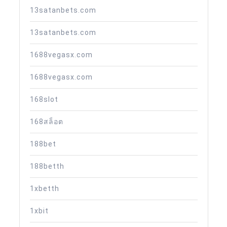
13satanbets.com
13satanbets.com
1688vegasx.com
1688vegasx.com
168slot
168สล็อต
188bet
188betth
1xbetth
1xbit