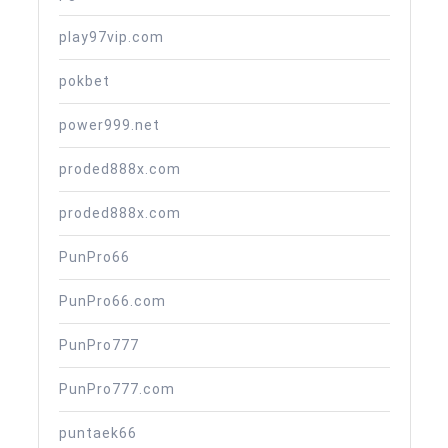
play97vip.com
pokbet
power999.net
proded888x.com
proded888x.com
PunPro66
PunPro66.com
PunPro777
PunPro777.com
puntaek66