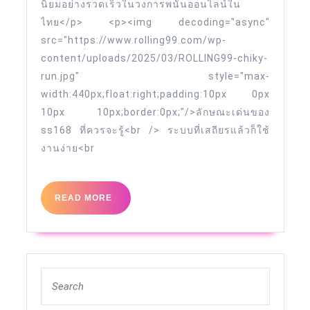
นิยมอย่างรวดเร็วในวงการพนันออนไลน์ใน
งาน
ไทย</p> <p><img decoding="async"
ง่าย
src="https://www.rolling99.com/wp-
ทุก
content/uploads/2025/03/ROLLING99-chiky-
ระบบ
run.jpg" style="max-
ถอน
width:440px;float:right;padding:10px 0px
10px 10px;border:0px;"/>ลักษณะเด่นของ
ง่าย
ss168 ที่ควรจะรู้<br /> ระบบที่เสถียรแล้วก็ใช้
สุดๆ
งานง่าย<br
Top
68
by
READ
READ MORE
MORE
Odessa
Search
for: