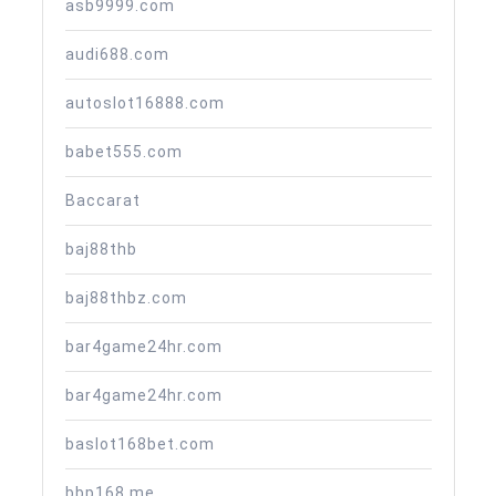
asb9999.com
audi688.com
autoslot16888.com
babet555.com
Baccarat
baj88thb
baj88thbz.com
bar4game24hr.com
bar4game24hr.com
baslot168bet.com
bbp168.me