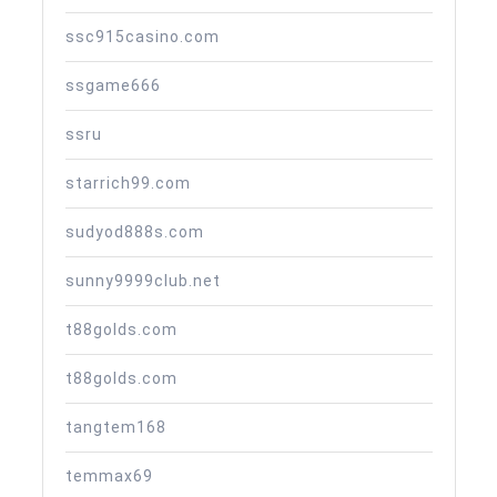
ssc915casino.com
ssgame666
ssru
starrich99.com
sudyod888s.com
sunny9999club.net
t88golds.com
t88golds.com
tangtem168
temmax69