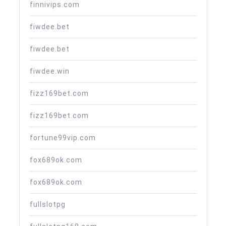
finnivips.com
fiwdee.bet
fiwdee.bet
fiwdee.win
fizz169bet.com
fizz169bet.com
fortune99vip.com
fox689ok.com
fox689ok.com
fullslotpg