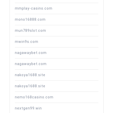
mmplay-casino.com
mono16888.com
mun789slot.com
mwin9s.com
nagawaybet.com
nagawaybet.com
nakoya1688.site
nakoya1688.site
nemo168casino.com
nextgen99.win