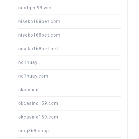
nextgen99.win
niseko168bet.com
niseko168bet.com
niseko168bet.net
no1huay
no1huay.com
okcasino
okcasino159.com
okcasino159.com
omg369.shop