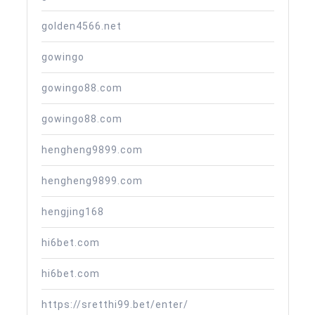
golden4566.net
gowingo
gowingo88.com
gowingo88.com
hengheng9899.com
hengheng9899.com
hengjing168
hi6bet.com
hi6bet.com
https://sretthi99.bet/enter/