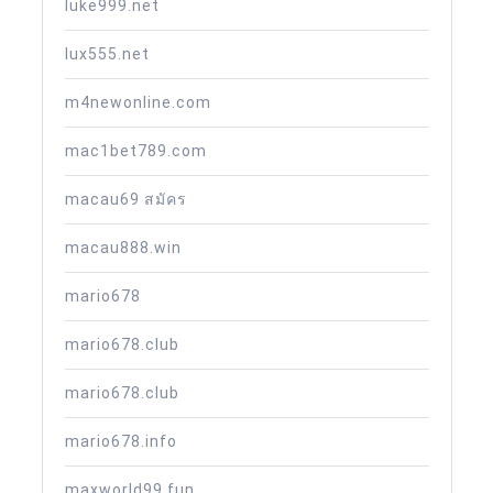
luke999.net
lux555.net
m4newonline.com
mac1bet789.com
macau69 สมัคร
macau888.win
mario678
mario678.club
mario678.club
mario678.info
maxworld99.fun