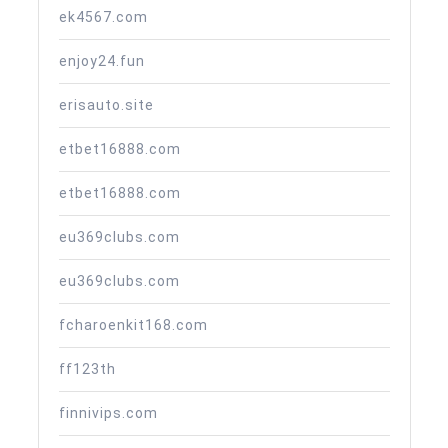
ek4567.com
enjoy24.fun
erisauto.site
etbet16888.com
etbet16888.com
eu369clubs.com
eu369clubs.com
fcharoenkit168.com
ff123th
finnivips.com