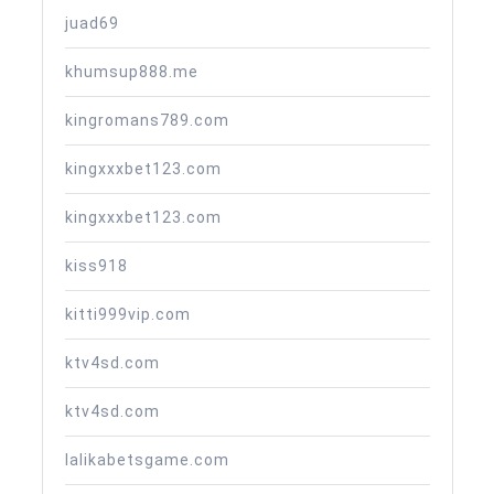
juad69
khumsup888.me
kingromans789.com
kingxxxbet123.com
kingxxxbet123.com
kiss918
kitti999vip.com
ktv4sd.com
ktv4sd.com
lalikabetsgame.com