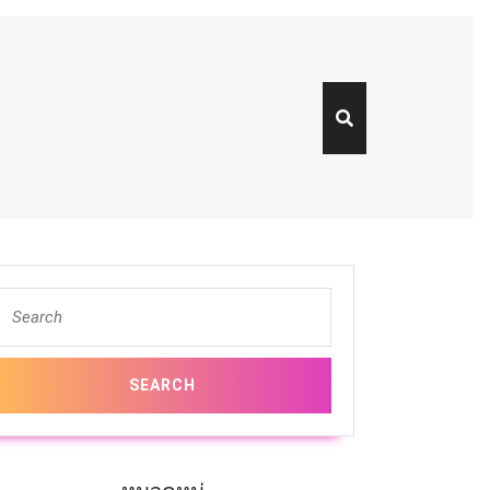
Search
or: