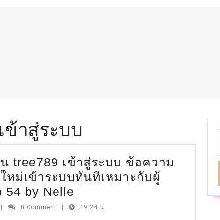
เข้าสู่ระบบ
f
น tree789 เข้าสู่ระบบ ข้อความ
ูลใหม่เข้าระบบทันทีเหมาะกับผู้
tree789
p 54 by Nelle
สมัคร
icholas
|
0 Comment
|
19:24 น.
atterson