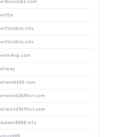
betboxclubs.com
betflix
betflixtikto.info
betflixtikto.info
betm4vip.com
betway
betwin6666.com
betworld369hot.com
betworld369hot.com
bluewin8888.info
bonus888