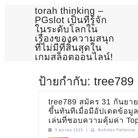
Skip
torah thinking –
to
PGslot เป็นที่รู้จัก
content
ในระดับโลกใน
เรื่องของความสนุก
ที่ไม่มีที่สิ้นสุดใน
เกมสล็อตออนไลน์!
ป้ายกำกับ:
tree789 
tree789 สมัคร 31 กันยาย
ขึ้นทันทีเมื่อมีอัปเดตข้อม
เล่นที่ชอบความคุ้มค่า To
5
N
5 ตุลาคม 2025
|
Nicholas Patterson
ตุลาคม
P