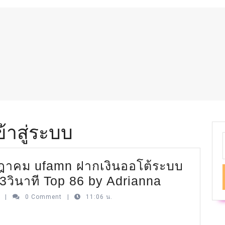
้าสู่ระบบ
f
กฎาคม ufamn ฝากเงินออโต้ระบบ
ufamn
3วินาที Top 86 by Adrianna
เครดิต
Nicholas
|
0 Comment
|
11:06 น.
Patterson
ฟรี