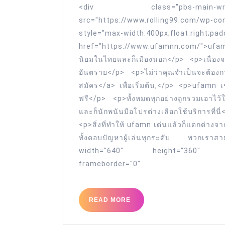
<div class="pbs-main-wr
src="https://www.rolling99.com/wp-co
style="max-width:400px;float:right
href="https://www.ufamnn.com/">ufamn
นิยมในไทยและก็เมืองนอก</p> <p>เนื่องจาก
อันตราย</p> <p>ไม่ว่าคุณจำเป็นจะต้
สมัคร</a> เพื่อเริ่มต้น,</p> <p>ufamn เข
ฟรี</p> <p>ทั้งหมดทุกอย่างถูกรวมเอาไว้ใน
และก็นักพนันมือโปรต่างเลือกใช้บริการที่น
<p>สิ่งที่ทำให้ ufamn เด่นแล้วก็แตกต่างจ
ทั้งตอบปัญหาผู้เล่นทุกระดับ พวกเราส
width="640" height="360" src=
frameborder="0"
READ
READ MORE
MORE