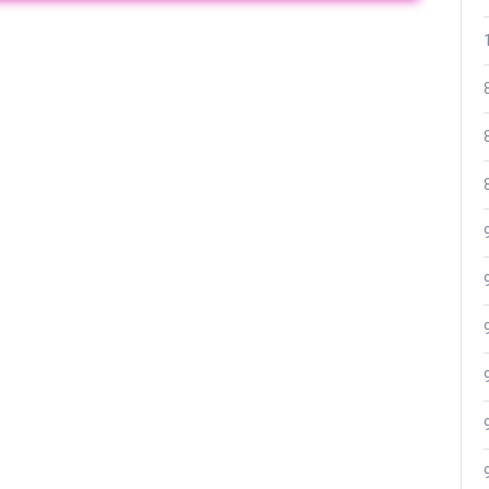
86
by
Adrianna