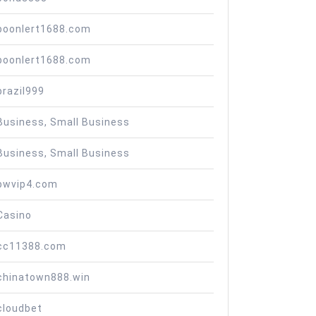
boonlert1688.com
boonlert1688.com
brazil999
Business, Small Business
Business, Small Business
bwvip4.com
Casino
cc11388.com
chinatown888.win
cloudbet