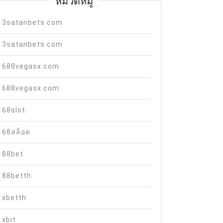
หมวดหมู่
13satanbets.com
13satanbets.com
1688vegasx.com
1688vegasx.com
168slot
168สล็อต
188bet
188betth
าที
1xbetth
1xbit