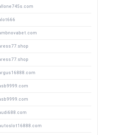
allone745s.com
alot666
ambnovabet.com
aress77.shop
aress77.shop
argus16888.com
asb9999.com
asb9999.com
audi688.com
autoslot16888.com