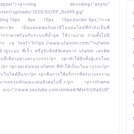
30
apper"><p><img decoding="async"
กรกฎาคม
ntent/uploads/2025/03/PP_Roll99.jpg"
ufamn
;padding:10px 0px 10px 10px;border:0px;"/><a
ฝาก
</a> เป็นแพลตฟอร์มคาสิโนออนไลน์ที่กำลังเป็นที่
เงิน
ว่ามาพร้อมกับระบบที่ล้ำยุค ใช้งานง่าย รวมทั้งไม่มี
องการ <a href="https://www.ufamnn.com/">ufamn
ออ
้าสู่ระบบ ที่เร็ว หรือรับสิทธิพิเศษจาก ufamn เครดิต
โต้
ที่เดียวอย่างครบวงจร</p> <p>ทำให้อีกทั้งผู้เล่นใหม่
ระบบ
ี่</p> <p>จุดเด่นของ ufamn ที่ทำให้เป็นเว็บมาแรง</p>
ลื่น
ากเว็บไซต์อื่นๆ</p> <p>คือการให้บริการที่ครบวงจรรวม
โอน
ามารถสรุปลักษณะเด่นดังต่อไปนี้:</p> <p><iframe
ไว
"//www.youtube.com/embed/MxxStUhpEU0"
เข้า
บัญชี
ภายใน3วิน
Top