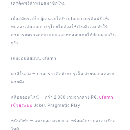
เครดิตฟรีสำหรับสมาชิกใหม่
เมื่อสมัครเสร็จ ผู้เล่นจะได้รับ ufamn เครดิตฟรี เพื่อ
ทดลองเล่นเกมต่างๆโดยไม่ต้องใช้เงินตัวเอง ทำให้
สามารถตรวจสอบระบบและทดสอบเกมได้ก่อนฝากเงิน
จริง
เกมยอดนิยมบน ufamn
คาสิโนสด — บาคาร่า เสือมังกร รูเล็ต ถ่ายทอดสดจาก
ค่ายดัง
สล็อตออนไลน์ — กว่า 2,000 เกมจากค่าย PG,
ufamn
เข้าสู่ระบบ
Joker, Pragmatic Play
พนันกีฬา — แทงบอล มวย บาส พร้อมอัตราต่อรองเรียล
ไทม์