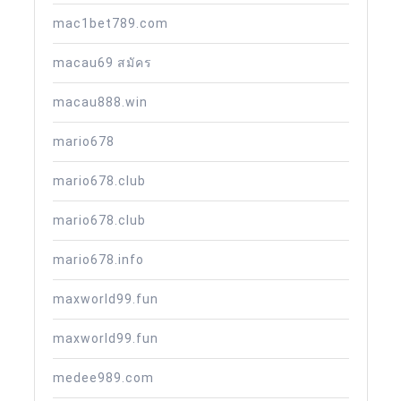
mac1bet789.com
macau69 สมัคร
macau888.win
mario678
mario678.club
mario678.club
mario678.info
maxworld99.fun
maxworld99.fun
medee989.com