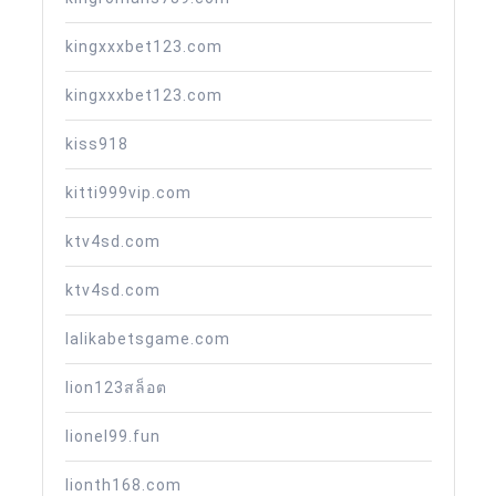
kingxxxbet123.com
kingxxxbet123.com
kiss918
kitti999vip.com
ktv4sd.com
ktv4sd.com
lalikabetsgame.com
lion123สล็อต
lionel99.fun
lionth168.com