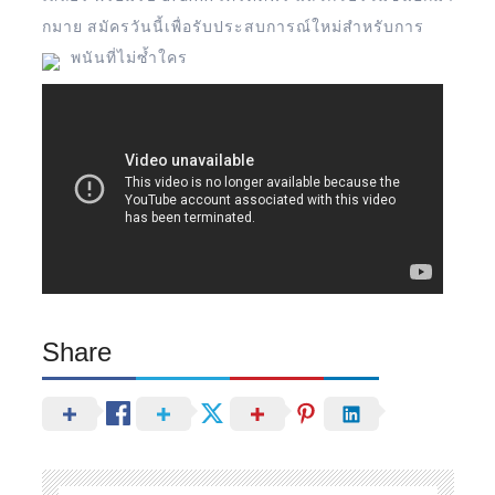
กมาย สมัครวันนี้เพื่อรับประสบการณ์ใหม่สำหรับการ
พนันที่ไม่ซ้ำใคร
Share