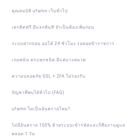
คุณสมบัติ ufamn เว็บทั่วไป
เครดิตฟรี มีแจกทันที จำเป็นต้องเพิ่มก่อน
ระบบฝากถอน ออโต้ 24 ชั่วโมง รอคอยข้าราชการ
เกมพนัน ครบทุกชนิด มีแค่บางหมวด
ความปลอดภัย SSL + 2FA ไม่รองรับ
ปัญหาที่พบได้ทั่วไป (FAQ)
ufamn ไม่เป็นอันตรายไหม?
ไม่มีอันตราย 100% ด้วยระบบเข้ารหัสและก็ทีมงานดูแล
ตลอด 1 วัน