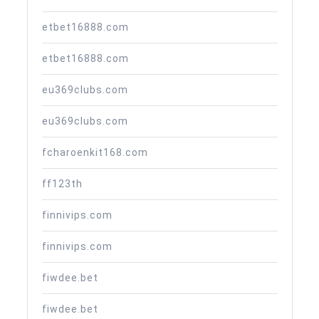
etbet16888.com
etbet16888.com
eu369clubs.com
eu369clubs.com
fcharoenkit168.com
ff123th
finnivips.com
finnivips.com
fiwdee.bet
fiwdee.bet