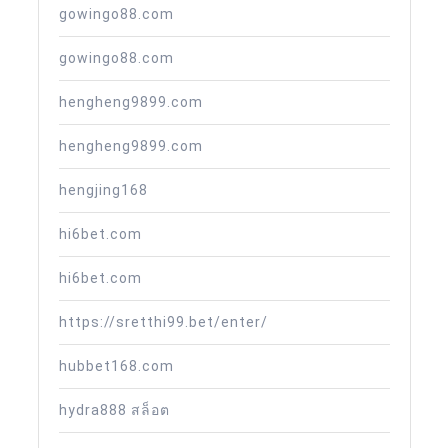
gowingo88.com
gowingo88.com
hengheng9899.com
hengheng9899.com
hengjing168
hi6bet.com
hi6bet.com
https://sretthi99.bet/enter/
hubbet168.com
hydra888 สล็อต