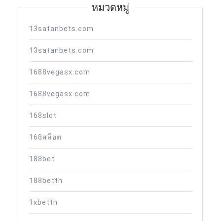
ภายใน3วินาที
หมวดหมู่
Top
86
13satanbets.com
by
13satanbets.com
Adrianna
1688vegasx.com
1688vegasx.com
168slot
168สล็อต
188bet
188betth
1xbetth