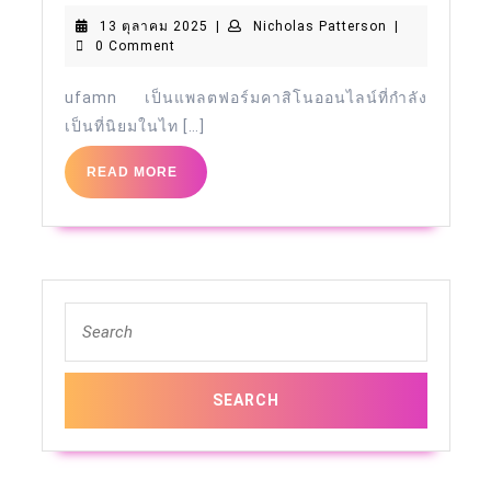
เครดิต
13
Nicholas
13 ตุลาคม 2025
|
Nicholas Patterson
|
ฟรี
ตุลาคม
Patterson
0 Comment
30
2025
กรกฎาคม
ufamn เป็นแพลตฟอร์มคาสิโนออนไลน์ที่กำลัง
เป็นที่นิยมในไท […]
ufamn
ฝาก
READ
READ MORE
MORE
เงิน
ออ
โต้
ระบบ
Search
ลื่น
for:
โอน
ไว
เข้า
บัญชี