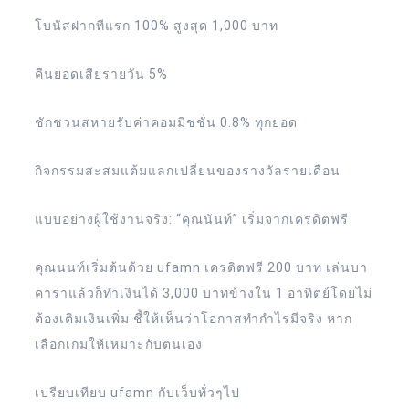
โบนัสฝากทีแรก 100% สูงสุด 1,000 บาท
คืนยอดเสียรายวัน 5%
ชักชวนสหายรับค่าคอมมิชชั่น 0.8% ทุกยอด
กิจกรรมสะสมแต้มแลกเปลี่ยนของรางวัลรายเดือน
แบบอย่างผู้ใช้งานจริง: “คุณนันท์” เริ่มจากเครดิตฟรี
คุณนนท์เริ่มต้นด้วย ufamn เครดิตฟรี 200 บาท เล่นบา
คาร่าแล้วก็ทำเงินได้ 3,000 บาทข้างใน 1 อาทิตย์โดยไม่
ต้องเติมเงินเพิ่ม ชี้ให้เห็นว่าโอกาสทำกำไรมีจริง หาก
เลือกเกมให้เหมาะกับตนเอง
เปรียบเทียบ ufamn กับเว็บทั่วๆไป