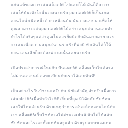
แก่นแท้ของการเล่นสล็อต66ไปและก็ได้ มันก็คือ การ
เล่นให้บันเทิงใจนั่นเองนะครับ puntaek66ก็เป็นเกม
ออนไลน์ชนิดหนึ่งด้วยเหมือนกัน มันวางแบบมาเพื่อให้
คุณสามารถเล่นpuntaek66ได้อย่างสนุกสนานและทำ
กำไรได้จริงๆแต่ว่าคุณไม่ควรยึดติดกับมันมากมาย ควร
จะเล่นเพื่อความสนุกสนานร่าเริงที่พอดี ทำเงินได้ก็ให้
ถอน เล่นเสียก็จะต้องพอ แค่นั้นเลยนะครับ
เปิดประสบการณ์ใหม่กับ ปั่นแตก66 สล็อตเว็บไซต์ตรง
ไม่ผ่านเอเย่นต์ ลงทะเบียนกับเราได้เลยทันที!
เป็นอย่างไรกันบ้างนะครับกับ 4 ข้อสำคัญสำหรับเพื่อการ
เล่นslot66เพื่อทำกำไรที่ดีเยี่ยมที่สุด มิได้สลับซับซ้อน
เลยใช่ไหมล่ะครับ ด้วยเหตุว่าการเล่นสล็อตออนไลน์กับ
เรา สล็อต66เว็บไซต์ตรงไม่ผ่านเอเย่นต์ มันไม่ได้สลับ
ซับซ้อนอะไรเลยตั้งแต่ต้นอยู่แล้ว ด้วยรูปแบบของเกม