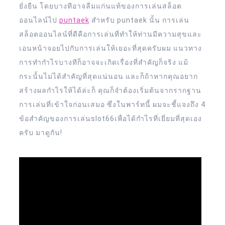
ยั่งยืน โดยบางทีอาจลืมแก่นแท้ของการเล่นสล็อต
ออนไลน์ไป
puntaek
สำหรับ puntaek นั้น การเล่น
สล็อตออนไลน์ที่ดีคือการเล่นที่ทำให้ท่านมีความสุขและ
เอนหน้าจอยไปกับการเล่นให้เยอะที่สุดครับผม แนวทาง
การทำกำไรบางทีก็อาจจะเกิดเรื่องที่สำคัญก็จริง แม้
กระนั้นไม่ได้สำคัญที่สุดแน่นอน และก็ถ้าหากคุณอยาก
สร้างผลกำไรให้ได้ล่ะก็ คุณก็จำต้องเริ่มต้นจากรากฐาน
การเล่นที่เข้าใจก่อนเสมอ ซึ่งในพาร์ทนี้ ผมจะชี้แจงถึง 4
ข้อสำคัญของการเล่นslot66เพื่อได้กำไรที่เยี่ยมที่สุดเอง
ครับ มาดูกัน!