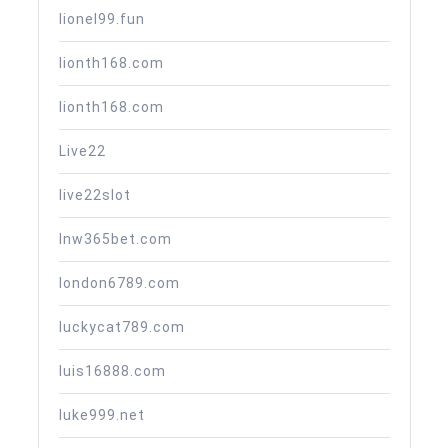
lionel99.fun
lionth168.com
lionth168.com
Live22
live22slot
lnw365bet.com
london6789.com
luckycat789.com
luis16888.com
luke999.net