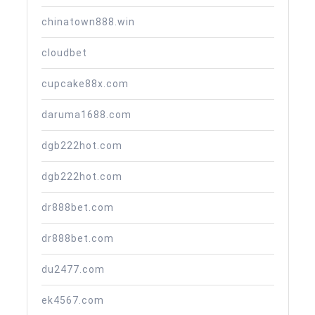
chinatown888.win
cloudbet
cupcake88x.com
daruma1688.com
dgb222hot.com
dgb222hot.com
dr888bet.com
dr888bet.com
du2477.com
ek4567.com