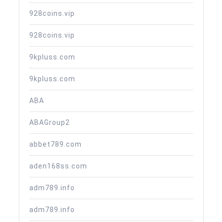
928coins.vip
928coins.vip
9kpluss.com
9kpluss.com
ABA
ABAGroup2
abbet789.com
aden168ss.com
adm789.info
adm789.info