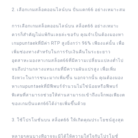
2. เลือกเกมสล็อตออนไลน์บน ปั่นแตก66 อย่างเหมาะสม
การเลือกเกมสล็อตออนไลน์บน สล็อต66 อย่างเหมาะ
ควรก็สำคัญไม่แพ้กันเลยล่ะขอรับ คุณจำเป็นต้องมองหา
เกมpuntaekที่มีค่า RTP สูงยิ่งกว่า 96% เพียงแค่นั้น เพื่อ
เพิ่มช่องทางสำหรับในการรับเงินคืนในระยะยาว
อุตสาหะมองหาเกมสล็อต66ที่มีความเปลี่ยนแปลงต่ำไป
จนถึงปานกลางแทนเกมที่มีความผันแปรสูง เพื่อเพิ่ม
จังหวะในการชนะมากเพิ่มขึ้น นอกจากนั้น คุณต้องมอง
หาเกมpuntaekที่มีฟีพบร์จำนวนไม่ใช่น้อยหรือฟีพบร์
พิเศษที่สามารถช่วยให้ท่านสามารถเข้าถึงแจ็กพอเพียงต
ของเกมปั่นแตก66ได้ง่ายเพิ่มขึ้นด้วย
3. ใช้โปรโมชั่นบน สล็อต66 ให้เกิดคุณประโยชน์สูงสุด
หลายๆคนบางทีอาจจะมิได้ให้ความใส่ใจกับโปรโมชั่