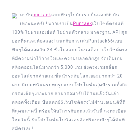
มาปั่น
puntaek
แบบฟินๆไปกับเรา ปั่นแตก66 กัน
เหอะนะครับ! พวกเราเป็น
Puntaek
เว็บไซต์ตรงแท้
100% ไม่ผ่านเอเย่นต์ ไม่ผ่านตัวกลาง มาตรฐาน API สุด
ยอดที่คุณจะต้องลอง! สนุกกับการเล่นPuntaek66แบบ
ฟินๆได้ตลอดวัน 24 ชั่วโมงแบบโนนสต็อป! เว็บไซต์ตรง
ที่มีความน่าไว้วางใจและความปลอดภัยสูง จัดเต็มเกม
สล็อตออนไลน์มากกว่า 5,000 เกม ส่งตรงเกมสล็อต
ออนไลน์จากค่ายเกมชั้นนำระดับโลกเยอะมากกว่า 20
ค่าย มีเกมพนันครบทุกรูปแบบ โปรโมชั่นสุดปังรวมทั้งกิจ
กรรมเด็ดๆเยอะมาก สามารถมารับได้วันแล้ววันเล่า
ตลอดทั้งเดือน ปั่นแตก66เว็บไซต์ตรงไม่ผ่านเอเย่นต์ที่ดี
ที่สุดขนาดนี้ พร้อมให้บริการกับคุณแล้ววันนี้ ลงทะเบียน
ใหม่วันนี้ รับโปรโมชั่นโบนัสเครดิตฟรีแบบปังๆได้ทันที
สมัครเลย!