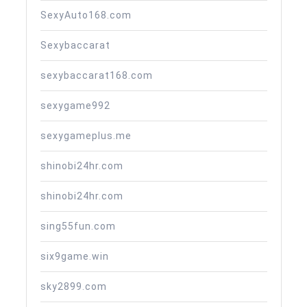
SexyAuto168.com
Sexybaccarat
sexybaccarat168.com
sexygame992
sexygameplus.me
shinobi24hr.com
shinobi24hr.com
sing55fun.com
six9game.win
sky2899.com