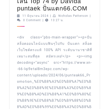
เล่น Top 74 by Davida
ปั่น
puntaek ปั่นแตก66.COM
แตก66
11
Nicholas
11 มิถุนายน 2024
|
Nicholas Patterson
|
มิถุนายน
Patterson
0 Comment
|
13:27 น.
เว็บ
2024
เว็บ
สล็อต
<div class="pbs-main-wrapper"><p>ปั่น
เว็บ
สล็อตออนไลน์แบบฟินๆไปกับ ปั่นแตก สล็อต
เว็บไซต์ตรงแท้ 100% API ระดับนานาชาติที่
ตรง
เหมาะสมที่สุด สมัครเลย!</p> <p><img
ค่าย
decoding="async" src="https://www.xn-
ใหญ่
-66-lqi9etal8m3epc.com/wp-
8
content/uploads/2024/06/punteak66_Pr
ส.ค.
omotion_%E0%B8%A3%E0%B8%A7%E0%B
2024
8%A2%E0%B8%9E%E0%B8%A3%E0%B9%8
casino
9%E0%B8%AD%E0%B8%A1%E0%B9%80%E
0%B8%9E%E0%B8%B7%E0%B9%88%E0%B
onlineเ
8%AD%E0%B8%99%E0%B8%A3%E0%B8%B