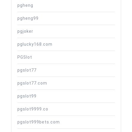
pgheng
pgheng99
pgjoker
pglucky168.com
PGSlot
pgslot77
pgslot77.com
pgslot99
pgslot9999.co
pgslot999bets.com