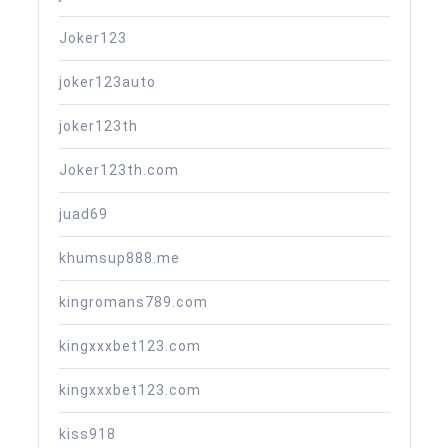
Joker123
joker123auto
joker123th
Joker123th.com
juad69
khumsup888.me
kingromans789.com
kingxxxbet123.com
kingxxxbet123.com
kiss918