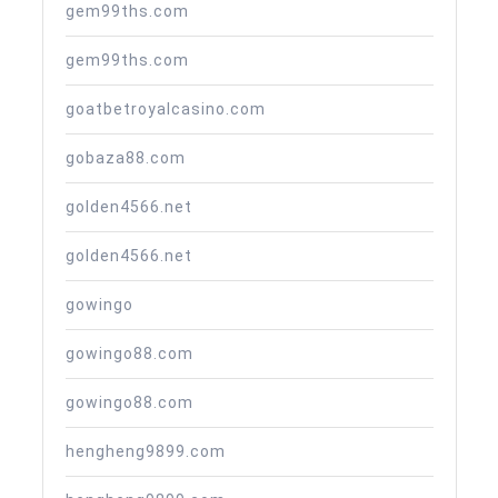
gem99ths.com
gem99ths.com
goatbetroyalcasino.com
gobaza88.com
golden4566.net
golden4566.net
gowingo
gowingo88.com
gowingo88.com
hengheng9899.com