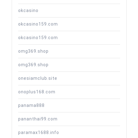
okcasino
okcasino159.com
okcasino159.com
omg369.shop
omg369.shop
onesiamclub.site
onoplus168.com
panama888
pananthai99.com
paramax1688.info