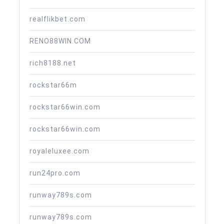
realflikbet.com
RENO88WIN.COM
rich8188.net
rockstar66m
rockstar66win.com
rockstar66win.com
royaleluxee.com
run24pro.com
runway789s.com
runway789s.com