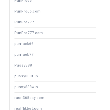
PunPro66
PunPro66.com
PunPro777
PunPro777.com
puntaek66
puntaek77
Pussy888
pussy888fun
pussy888win
rasri365day.com
realflikbet.com