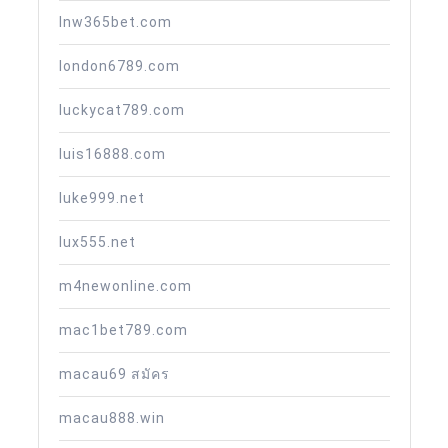
lnw365bet.com
london6789.com
luckycat789.com
luis16888.com
luke999.net
lux555.net
m4newonline.com
mac1bet789.com
macau69 สมัคร
macau888.win