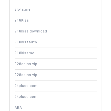
8lots.me
918Kiss
918kiss download
918kissauto
918kissme
928coins.vip
928coins.vip
9kpluss.com
9kpluss.com
ABA