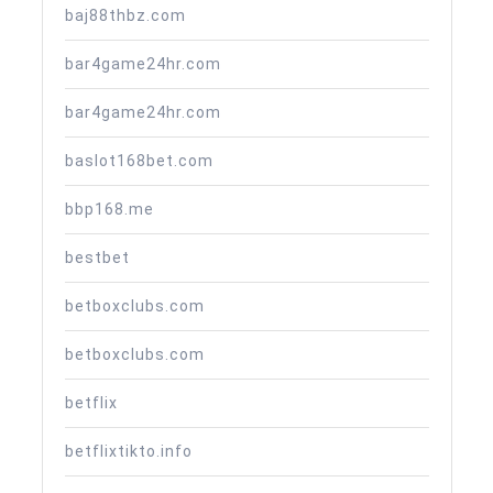
baj88thbz.com
bar4game24hr.com
bar4game24hr.com
baslot168bet.com
bbp168.me
bestbet
betboxclubs.com
betboxclubs.com
betflix
betflixtikto.info