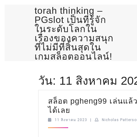
Skip
torah thinking –
to
PGslot เป็นที่รู้จัก
content
ในระดับโลกใน
เรื่องของความสนุก
ที่ไม่มีที่สิ้นสุดใน
เกมสล็อตออนไลน์!
วัน:
11 สิงหาคม 20
สล็อต pgheng99 เล่นแล้ว
สล็อต
ได้เลย
pgheng99
11
11 สิงหาคม 2023
|
Nicholas Patters
สิงหาคม
เล่น
2023