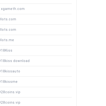
1xgameth.com
8lots.com
8lots.com
8lots.me
918Kiss
918kiss download
918kissauto
918kissme
928coins.vip
928coins.vip