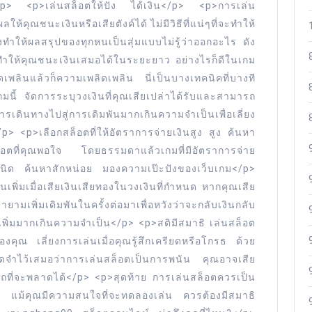
</p> <p>เล่นสล็อตให้ปัง ได้เงิน</p> <p>การเล่น
้คุณชนะเงินหรือเสียตังค์ได้ ไม่มีวิธีที่แน่ๆที่จะทำให้
ทำให้ผลสรุปของทุกหนเป็นสุ่มแบบไม่รู้ว่าออกอะไร ดัง
รถทำให้คุณชนะเงินเสมอได้ในระยะยาว อย่างไรก็ดีในเกม
เพลินแล้วก็ความเพลิดเพลิน นี่เป็นบางเทคนิคที่บางที
มนี้ จัดการระบุวงเงินที่คุณเสียเปล่าได้รับและสามารถ
เดินทางไปสู่การเดิมพันมากเกินความจำเป็นเพื่อเลี่ยง
/p> <p>เลือกสล็อตที่ให้อัตราการจ่ายเงินสูง สูง ค้นหา
ล็อตที่คุณพอใจ โดยธรรมดาแล้วเกมที่มีอัตราการจ่าย
ติสักนิด ค้นหาสักหน่อย มองความเป๊ะปังของเว็บเกม</p>
นเพิ่มเมื่อเสียเงินเสียทองในวงเงินที่กำหนด หากคุณเสีย
ามเพิ่มเดิมพันในครั้งต่อมาเพื่อหวังว่าจะกลับเงินกลับ
นเพิ่มมากเกินความจำเป็น</p> <p>สติมีสมาธิ เล่นสล็อต
งคุณ เลี่ยงการเล่นเมื่อคุณรู้สึกเครียดหรือโกรธ ด้วย
ี จดจำไว้เสมอว่าการเล่นสล็อตเป็นการพนัน คุณอาจเสีย
มารถที่จะพลาดได้</p> <p>สุดท้าย การเล่นสล็อตควรเป็น
ิน แม้คุณมีความสนใจที่จะทดลองเล่น ควรต้องมีสมาธิ