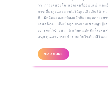
ว่า การเล่นบิงโก ลอตเตอรี่ออนไลน์ และอื
การเสี่ยงสูงและอาจก่อให้คุณเสียเงินได้ ควร
ดี เพื่อคุ้มครองปกป้องแล้วก็ควบคุมภาวะ
เล่นสล็อต ซึ่งเมื่อคุณฝากเงินเข้าบัญชีผู้เ
เจาะจงไว้ข้างต้น ถ้าเกิดคุณตัดสินใจเล่
สนุก คุณสามารถเข้าร่วมเว็บไซต์คาสิโนอ
READ
READ MORE
MORE