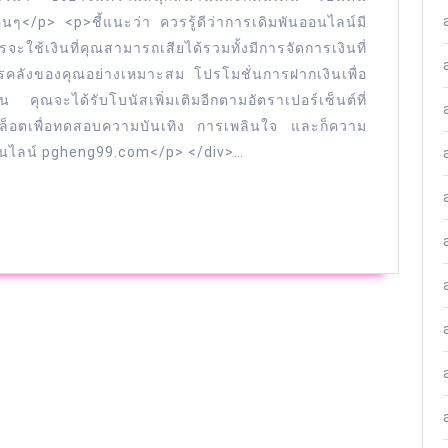
่นๆ</p> <p>ชี้แนะว่า ควรรู้ดีว่าการเดิมพันออนไลน์มี
จะใช้เงินที่คุณสามารถเสียได้รวมทั้งมีการจัดการเงินที่
การคลังของคุณอย่างเหมาะสม โปรโมชั่นการฝากเงินเพื่อ
ล่น คุณจะได้รับโบนัสเพิ่มเติมอีกตามอัตราเปอร์เซ็นต์ที่
นสล็อตเพื่อทดสอบความบันเทิง การเพลินใจ และก็ความ
อนไลน์ pgheng99.com</p> </div>…