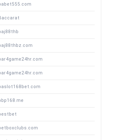
babet555.com
Baccarat
baj88thb
baj88thbz.com
bar4game24hr.com
bar4game24hr.com
baslot168bet.com
bbp168.me
bestbet
betboxclubs.com