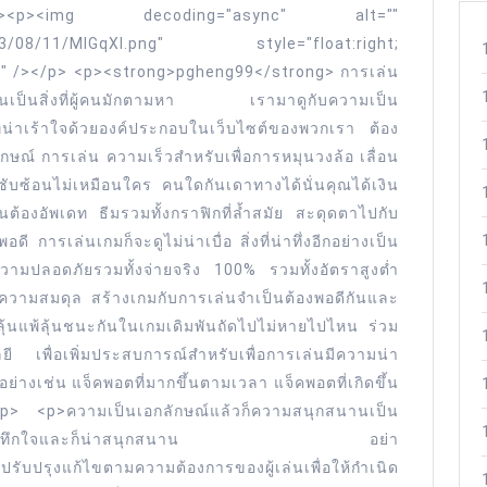
r"><p><img decoding="async" alt=""
/2023/08/11/MIGqXl.png" style="float:right;
px" /></p> <p><strong>pgheng99</strong> การเล่น
สนานเป็นสิ่งที่ผู้คนมักตามหา เรามาดูกับความเป็น
ที่น่าเร้าใจด้วยองค์ประกอบในเว็บไซต์ของพวกเรา ต้อง
อกลักษณ์ การเล่น ความเร็วสำหรับเพื่อการหมุนวงล้อ เลื่อน
บซับซ้อนไม่เหมือนใคร คนใดกันเดาทางได้นั่นคุณได้เงิน
ป็นต้องอัพเดท ธีมรวมทั้งกราฟิกที่ล้ำสมัย สะดุดตาไปกับ
การเล่นเกมก็จะดูไม่น่าเบื่อ สิ่งที่น่าทึ่งอีกอย่างเป็น
ความปลอดภัยรวมทั้งจ่ายจริง 100% รวมทั้งอัตราสูงต่ำ
ู่ในความสมดุล สร้างเกมกับการเล่นจำเป็นต้องพอดีกันและ
้ลุ้นแพ้ลุ้นชนะกันในเกมเดิมพันถัดไปไม่หายไปไหน ร่วม
 เพื่อเพิ่มประสบการณ์สำหรับเพื่อการเล่นมีความน่า
อย่างเช่น แจ็คพอตที่มากขึ้นตามเวลา แจ็คพอตที่เกิดขึ้น
กม</p> <p>ความเป็นเอกลักษณ์แล้วก็ความสนุกสนานเป็น
ของคุณน่าระทึกใจและก็น่าสนุกสนาน อย่า
ปรุงแก้ไขตามความต้องการของผู้เล่นเพื่อให้กำเนิด