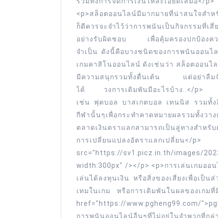
รวมทั้งการจัดการเงินให้ละเอียดเสมอ</p
<p>สล็อตออนไลน์มีมากมายที่น่าสนใจสำหรั
ก็ดีควรจะจำไว้ว่าการพนันเป็นกิจกรรมที่เ
อย่างรับผิดชอบ เพื่อคุ้มครองปกป้องความน
จำเป็น ดังนี้คือบางชนิดของการพนันออนไ
เกมคาสิโนออนไลน์ ดังเช่นว่า สล็อตออนไลน
มีความสนุกรวมทั้งตื่นเต้น แต่อย่าลืมจัดก
ได้ วงการเดิมพันมีอะไรบ้าง..</p
เช่น ฟุตบอล บาสเกตบอล เทนนิส รวมทั้งอื่
กีฬานั้นๆเพื่อกระทำคาดหมายผลรวมทั้งวา
ตลาดเงินตราแลกสามารถเป็นลู่ทางสำหรับผู
การเปลี่ยนแปลงอัตราแลกเปลี่ย
src="https://sv1.picz.in.th/images
width:300px" /></p> <p>การเล่นเกมออนไลน
เล่นได้ลงทุนเงิน หรือสิ่งของเสี่ยงเพื่อเป็
เทมในเกม หรือการเดิมพันในผลของเกมท
href="https://www.pgheng99.com/">p
การพนันออนไลน์อื่นๆที่ไม่อยู่ในจำพวกที่