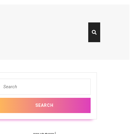
Search
or: