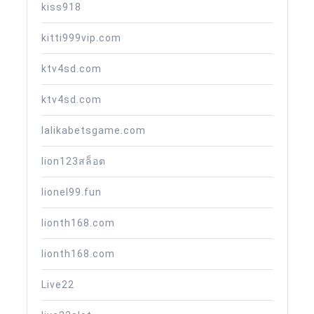
kiss918
kitti999vip.com
ktv4sd.com
ktv4sd.com
lalikabetsgame.com
lion123สล็อต
lionel99.fun
lionth168.com
lionth168.com
Live22