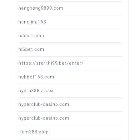
hengheng9899.com
hengjing168
hi6bet.com
hi6bet.com
https://sretthi99.bet/enter/
hubbet168.com
hydra888 สล็อต
hyperclub-casino.com
hyperclub-casino.com
item388.com