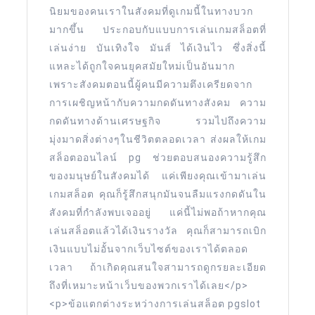
นิยมของคนเราในสังคมที่ดูเกมนี้ในทางบวก
pg
มากขึ้น ประกอบกับแบบการเล่นเกมสล็อตที่
slot
เล่นง่าย บันเทิงใจ มันส์ ได้เงินไว ซึ่งสิ่งนี้
ดาวน์โหลด
แหละได้ถูกใจคนยุคสมัยใหม่เป็นอันมาก
ง่าย
เพราะสังคมตอนนี้ผู้คนมีความตึงเครียดจาก
Top
การเผชิญหน้ากับความกดดันทางสังคม ความ
89
กดดันทางด้านเศรษฐกิจ รวมไปถึงความ
by
มุ่งมาดสิ่งต่างๆในชีวิตตลอดเวลา ส่งผลให้เกม
สล็อตออนไลน์ pg ช่วยตอบสนองความรู้สึก
George
ของมนุษย์ในสังคมได้ แค่เพียงคุณเข้ามาเล่น
jinda888.vip
เกมสล็อต คุณก็รู้สึกสนุกมันจนลืมแรงกดดันใน
สังคมที่กำลังพบเจออยู่ แค่นี้ไม่พอถ้าหากคุณ
เล่นสล็อตแล้วได้เงินรางวัล คุณก็สามารถเบิก
เงินแบบไม่อั้นจากเว็บไซต์ของเราได้ตลอด
เวลา ถ้าเกิดคุณสนใจสามารถดูกรยละเอียด
ถึงที่เหมาะหน้าเว็บของพวกเราได้เลย</p>
<p>ข้อแตกต่างระหว่างการเล่นสล็อต pgslot