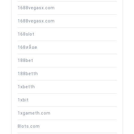
1688vegasx.com
1688vegasx.com
168slot
168สล็อต
188bet
188betth
1xbetth
1xbit
1xgameth.com
8lots.com