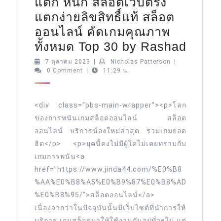
แตก หนัก สล็อตเว็บตรง
แตกง่ายลิขสิทธื์แท้ สล็อต
ออนไลน์ คัดเกมคุณภาพ
สล็อต
ทั้งหมด Top 30 by Rashad
jinda
7
Nicholas
7 ตุลาคม 2023
|
Nicholas Patterson
|
ตุลาคม
Patterson
0 Comment
|
11:29 น.
12
2023
Nove
66
<div class="pbs-main-wrapper"><p>โลก
สล็อต
ของการพนันเกมสล็อตออนไลน์ สล็อต
ออนไลน์ บริการน้องใหม่ล่าสุด รวมเกมยอด
ออนไล
ฮิต</p> <p>ยุคนี้คงไม่มีผู้ใดไม่เคยทราบกับ
pg
เกมการพนัน<a
slot
href="https://www.jinda44.com/%E0%B8
walle
%AA%E0%B8%A5%E0%B9%87%E0%B8%AD
pg
%E0%B8%95/">สล็อตออนไลน์</a>
เว็บ
เนื่องจากว่าในปัจจุบันนั้นมีเว็บไซต์ที่นำการให้
บริการ เกมสล็อตมาให้ใช้งานกันอยู่ทั่วๆไป แต่