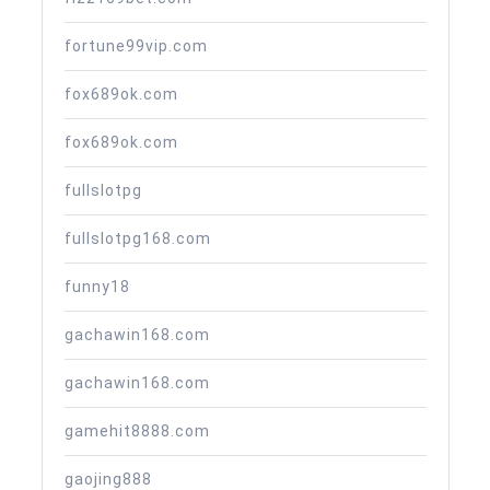
fortune99vip.com
fox689ok.com
fox689ok.com
fullslotpg
fullslotpg168.com
funny18
gachawin168.com
gachawin168.com
gamehit8888.com
gaojing888