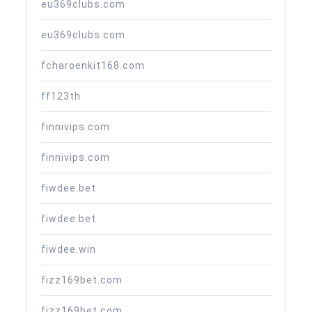
eu369clubs.com
eu369clubs.com
fcharoenkit168.com
ff123th
finnivips.com
finnivips.com
fiwdee.bet
fiwdee.bet
fiwdee.win
fizz169bet.com
fizz169bet.com