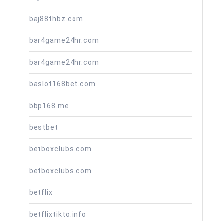
baj88thbz.com
bar4game24hr.com
bar4game24hr.com
baslot168bet.com
bbp168.me
bestbet
betboxclubs.com
betboxclubs.com
betflix
betflixtikto.info