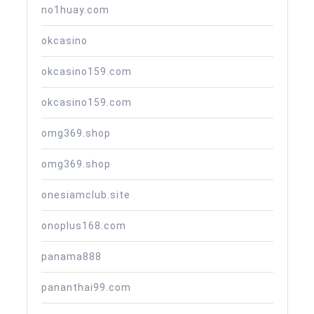
no1huay.com
okcasino
okcasino159.com
okcasino159.com
omg369.shop
omg369.shop
onesiamclub.site
onoplus168.com
panama888
pananthai99.com