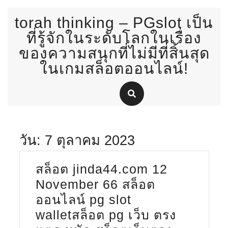
Skip
torah thinking – PGslot เป็น
to
content
ที่รู้จักในระดับโลกในเรื่อง
ของความสนุกที่ไม่มีที่สิ้นสุด
ในเกมสล็อตออนไลน์!
วัน:
7 ตุลาคม 2023
สล็อต jinda44.com 12
November 66 สล็อต
ออนไลน์ pg slot
walletสล็อต pg เว็บ ตรง