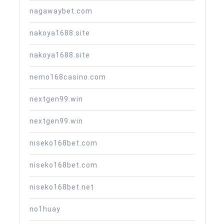
nagawaybet.com
nakoya1688.site
nakoya1688.site
nemo168casino.com
nextgen99.win
nextgen99.win
niseko168bet.com
niseko168bet.com
niseko168bet.net
no1huay