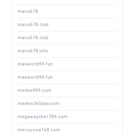
mario678
mario678.club
mario678.club
mario678.info
maxworld99.fun
maxworld99.fun
medee989.com
meekin365day.com
megawaysbet789.com
mercyrosa168.com