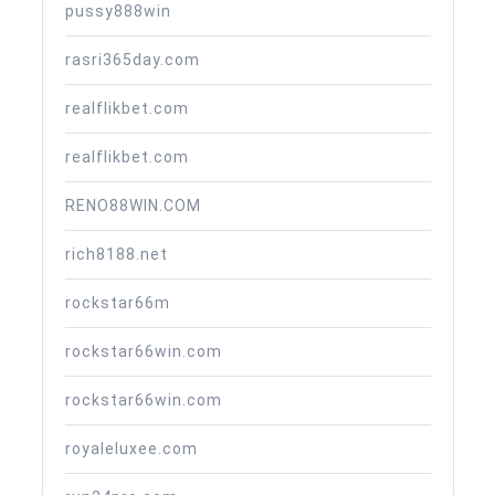
pussy888win
rasri365day.com
realflikbet.com
realflikbet.com
RENO88WIN.COM
rich8188.net
rockstar66m
rockstar66win.com
rockstar66win.com
royaleluxee.com