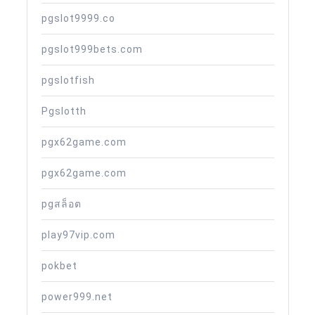
pgslot9999.co
pgslot999bets.com
pgslotfish
Pgslotth
pgx62game.com
pgx62game.com
pgสล็อต
play97vip.com
pokbet
power999.net