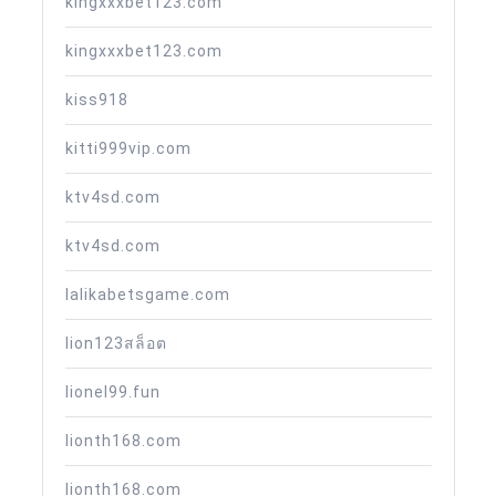
kingxxxbet123.com
kingxxxbet123.com
kiss918
kitti999vip.com
ktv4sd.com
ktv4sd.com
lalikabetsgame.com
lion123สล็อต
lionel99.fun
lionth168.com
lionth168.com