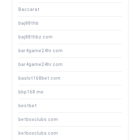
Baccarat
baj88thb
baj88thbz.com
bar4game24hr.com
bar4game24hr.com
baslot168bet.com
bbp168.me
bestbet
betboxclubs.com
betboxclubs.com