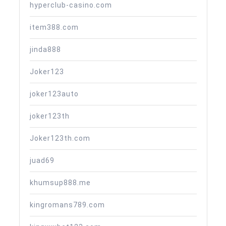
hyperclub-casino.com
item388.com
jinda888
Joker123
joker123auto
joker123th
Joker123th.com
juad69
khumsup888.me
kingromans789.com