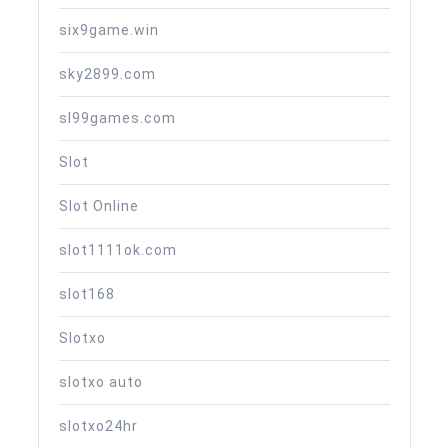
six9game.win
sky2899.com
sl99games.com
Slot
Slot Online
slot1111ok.com
slot168
Slotxo
slotxo auto
slotxo24hr