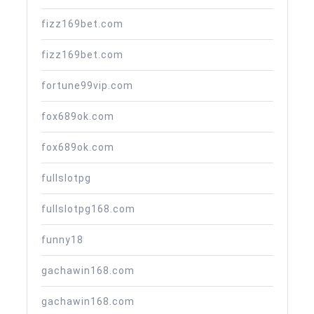
fizz169bet.com
fizz169bet.com
fortune99vip.com
fox689ok.com
fox689ok.com
fullslotpg
fullslotpg168.com
funny18
gachawin168.com
gachawin168.com