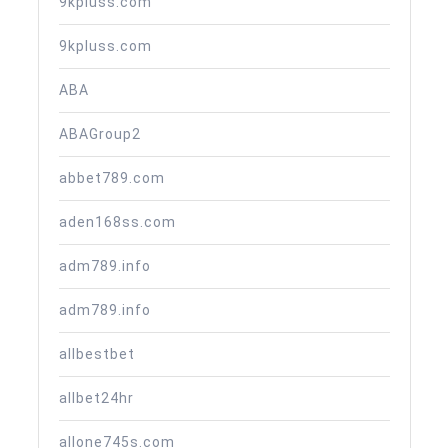
9kpluss.com
9kpluss.com
ABA
ABAGroup2
abbet789.com
aden168ss.com
adm789.info
adm789.info
allbestbet
allbet24hr
allone745s.com