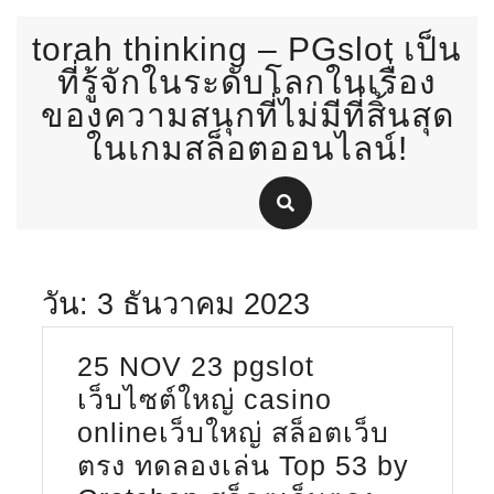
Skip
torah thinking – PGslot เป็น
to
content
ที่รู้จักในระดับโลกในเรื่อง
ของความสนุกที่ไม่มีที่สิ้นสุด
ในเกมสล็อตออนไลน์!
วัน:
3 ธันวาคม 2023
25 NOV 23 pgslot
เว็บไซต์ใหญ่ casino
onlineเว็บใหญ่ สล็อตเว็บ
ตรง ทดลองเล่น Top 53 by