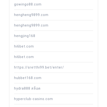
gowingo88.com
hengheng9899.com
hengheng9899.com
hengjing168
hi6bet.com
hi6bet.com
https://sretthi99.bet/enter/
hubbet168.com
hydra888 สล็อต
hyperclub-casino.com