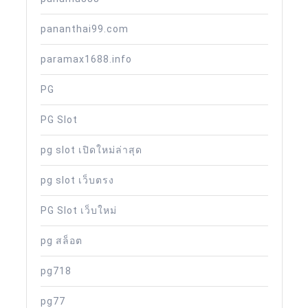
pananthai99.com
paramax1688.info
PG
PG Slot
pg slot เปิดใหม่ล่าสุด
pg slot เว็บตรง
PG Slot เว็บใหม่
pg สล็อต
pg718
pg77