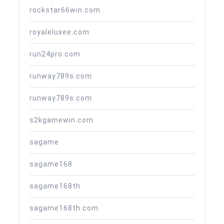
rockstar66win.com
royaleluxee.com
run24pro.com
runway789s.com
runway789s.com
s2kgamewin.com
sagame
sagame168
sagame168th
sagame168th.com