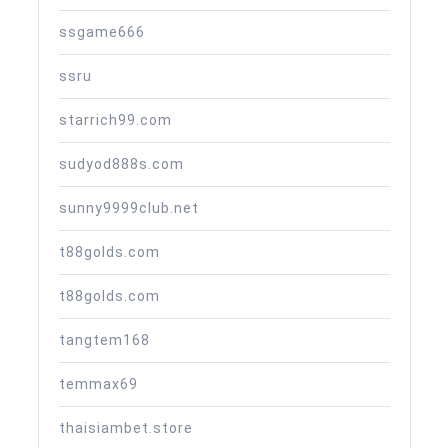
ssgame666
ssru
starrich99.com
sudyod888s.com
sunny9999club.net
t88golds.com
t88golds.com
tangtem168
temmax69
thaisiambet.store