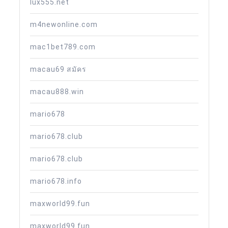
lux555.net
m4newonline.com
mac1bet789.com
macau69 สมัคร
macau888.win
mario678
mario678.club
mario678.club
mario678.info
maxworld99.fun
maxworld99.fun