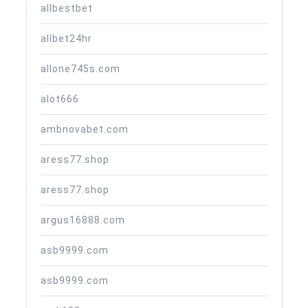
allbestbet
allbet24hr
allone745s.com
alot666
ambnovabet.com
aress77.shop
aress77.shop
argus16888.com
asb9999.com
asb9999.com