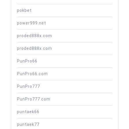
pokbet
power999.net
proded888x.com
proded888x.com
PunPro66
PunPro66.com
PunPro777
PunPro777.com
puntaek66
puntaek77