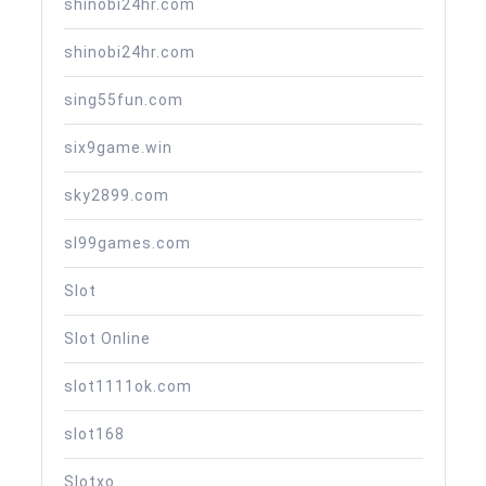
shinobi24hr.com
shinobi24hr.com
sing55fun.com
six9game.win
sky2899.com
sl99games.com
Slot
Slot Online
slot1111ok.com
slot168
Slotxo