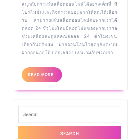
February
สนุกกับการเล่นสล็อตออนไลน์ได้อย่างเต็มที่ มี
2024
โปรโมชั่นและกิจกรรมเยอะมากให้คุณได้เลือก
รับ สามารถเล่นสล็อตออนไลน์กับพวกเราได้
ตลอด 24 ชั่วโมงโดยมีแอดไม่นของพวกเรารอ
ช่วยเหลือและดูแลคุณตลอด 24 ชั่วโมงเช่น
เดียวกันครับผม ฝากถอนโอนไวสุดๆกับระบบ
ฝากถอนออโต้ บอกเลยว่า เล่นเกมกับพวกเรา
READ
READ MORE
MORE
Search
for: