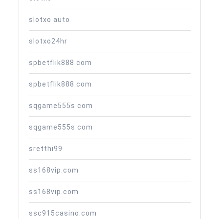
slotxo auto
slotxo24hr
spbetflik888.com
spbetflik888.com
sqgame555s.com
sqgame555s.com
sretthi99
ss168vip.com
ss168vip.com
ssc915casino.com