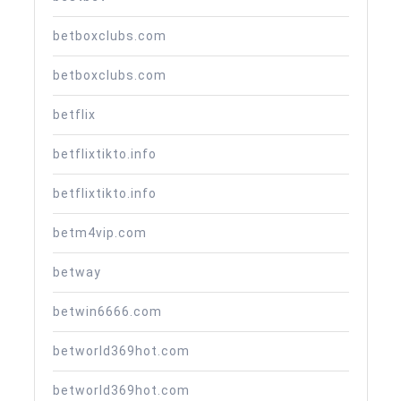
betboxclubs.com
betboxclubs.com
betflix
betflixtikto.info
betflixtikto.info
betm4vip.com
betway
betwin6666.com
betworld369hot.com
betworld369hot.com