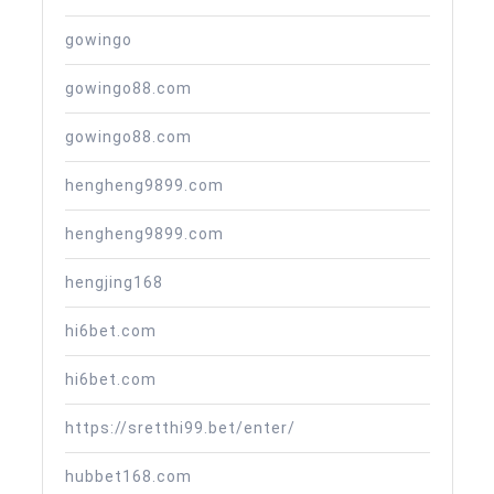
gowingo
gowingo88.com
gowingo88.com
hengheng9899.com
hengheng9899.com
hengjing168
hi6bet.com
hi6bet.com
https://sretthi99.bet/enter/
hubbet168.com