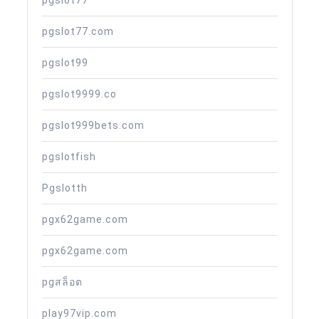
pgslot77
pgslot77.com
pgslot99
pgslot9999.co
pgslot999bets.com
pgslotfish
Pgslotth
pgx62game.com
pgx62game.com
pgสล็อต
play97vip.com