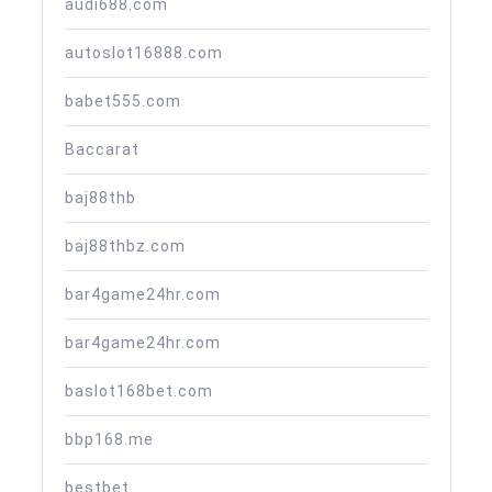
audi688.com
autoslot16888.com
babet555.com
Baccarat
baj88thb
baj88thbz.com
bar4game24hr.com
bar4game24hr.com
baslot168bet.com
bbp168.me
bestbet