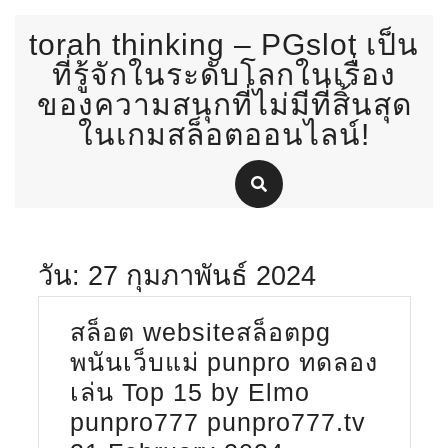
Skip
torah thinking – PGslot เป็น
to
content
ที่รู้จักในระดับโลกในเรื่อง
ของความสนุกที่ไม่มีที่สิ้นสุด
ในเกมสล็อตออนไลน์!
วัน:
27 กุมภาพันธ์ 2024
สล็อต websiteสล็อตpg
พนันเว็บแม่ punpro ทดลอง
เล่น Top 15 by Elmo
punpro777 punpro777.tv