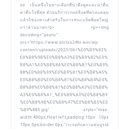
xo เป็นหนึ่งในทางเลือกที่น่าดึงดูดและน่าตื่น
กร
ตาตื่นใจที่สุด ด้วยบริการเกมสล็อตที่ครอบคลุม
กฎา
แล้วก็ช่องทางสำหรับในการชนะแจ็คพ็อตใหญ่
2024
กว่าล้านบาท</p> <p><img
decoding="async"
src="https://www.slotxo24hr.win/wp-
content/uploads/2023/06/%E0%B9%82%
E0%B8%9B%E0%B8%A3%E0%B9%82%E0%
B8%A1%E0%B8%8A%E0%B8%B1%E0%B9%
88%E0%B8%99%E0%B9%81%E0%B8%A5%
E0%B8%B0%E0%B8%81%E0%B8%B4%E0%
B8%88%E0%B8%81%E0%B8%A3%E0%B8%
A3%E0%B8%A1_%E0%B8%A3%E0%B8%B9
%E0%B8%9B%E0%B8%97%E0%B8%B5%E0
%B9%885.jpg" style="max-
width:400px;float:left;padding:10px 10px
10px 0px;border:0px;"/>เจอกับความสมบูรณ์