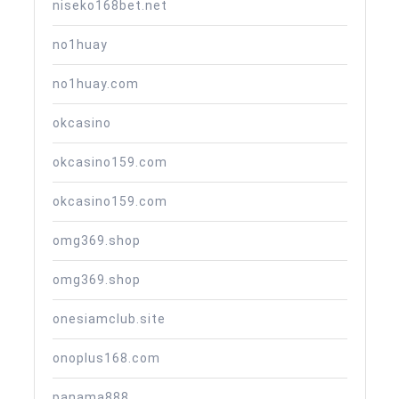
niseko168bet.net
no1huay
no1huay.com
okcasino
okcasino159.com
okcasino159.com
omg369.shop
omg369.shop
onesiamclub.site
onoplus168.com
panama888