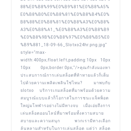
อย่าง
88%E0%B8%99%E0%B9%81%E0%B8%A5%
จริงใจ
E0%B8%B0%E0%B8%81%E0%B8%B4%E0%
B8%88%E0%B8%81%E0%B8%A3%E0%B8%
slot
A3%E0%B8%A1_%E0%B8%A3%E0%B8%B9
ลุ้น
%E0%B8%9B%E0%B8%97%E0%B8%B5%E0
โชค
%B9%881_18-09-66_Slotxo24hr.png.jpg"
รับ
style="max-
โบนัส
width:400px;float:left;padding:10px 10px
ได้
10px 0px;border:0px;"/>คุณกำลังมองหา
ประสบการณ์การเล่นสล็อตที่ท้าทายแล้วก็เต็ม
ทันที
ไปด้วยความเพลิดเพลินใช่ไหม? มาพบกับ
Top
slotxo บริการเกมสล็อตที่มาพร้อมด้วยความ
66
สมบูรณ์แบบแล้วก็โอกาสในการชนะแจ็คพ็อต
by
ใหญ่มโหฬารอย่างไม่มีทางจบ เมื่อเอ่ยถึงการ
Sibyl
เล่นสล็อตออนไลน์ที่มาพร้อมทั้งความสบาย
slotxo24hr.win
สบายและความสนุก พวกเรามีทางเลือก
12
ล้นหลามสำหรับในการเล่นสล็อต แต่ว่า สล็อต