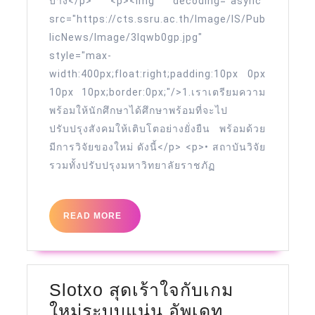
Top
บ้าง</p> <p><img decoding="async"
src="https://cts.ssru.ac.th/Image/IS/Pub
59
licNews/Image/3lqwb0gp.jpg"
by
style="max-
Kattie
width:400px;float:right;padding:10px 0px
10px 10px;border:0px;"/>1.เราเตรียมความ
พร้อมให้นักศึกษาได้ศึกษาพร้อมที่จะไป
ปรับปรุงสังคมให้เติบโตอย่างยั่งยืน พร้อมด้วย
มีการวิจัยของใหม่ ดังนี้</p> <p>• สถาบันวิจัย
รวมทั้งปรับปรุงมหาวิทยาลัยราชภัฏ
READ
READ MORE
MORE
Slotxo สุดเร้าใจกับเกม
ใหม่ระบบแน่น อัพเดท