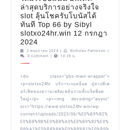
ล่าสุดบริการอย่างจริงใจ
slot ลุ้นโชครับโบนัสได้
ทันที Top 66 by Sibyl
slotxo24hr.win 12 กรกฎา
Slotxo
2024
สุด
3
Nicholas
3 พฤษภาคม 2024
|
Nicholas Patterson
|
พฤษภาคม
Patterson
0 Comment
|
10:28 น.
เร้าใจ
2024
กับ
เกม
<div class="pbs-main-wrapper">
ใหม่
<p>slotxo24hr บริการเกมสล็อต ลู่ทางที่เพ
อร์เฟ็คของความเพลิดเพลินรวมทั้งแจ็คพ็อต
ระบบ
ใหญ่</p> <p><img decoding="async"
แน่น
src="https://www.slotxo24hr.win/wp-
อัพเดท
content/uploads/2023/06/%E0%B9%82%
ล่าสุด
E0%B8%9B%E0%B8%A3%E0%B9%82%E0%
บริการ
B8%A1%E0%B8%8A%E0%B8%B1%E0%B9%