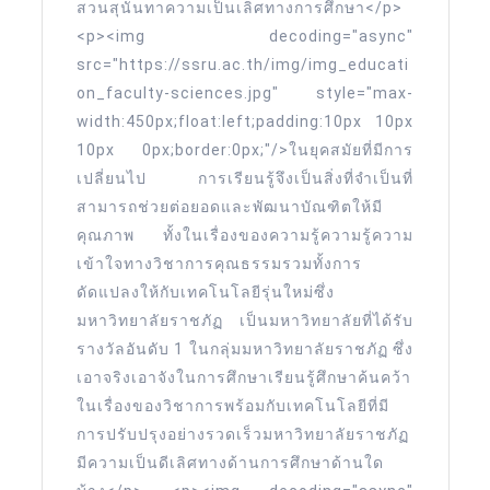
ราชภัฏ
สวนสุนันทาความเป็นเลิศทางการศึกษา</p>
สวนสุนันทา
<p><img decoding="async"
สมัคร
src="https://ssru.ac.th/img/img_educati
on_faculty-sciences.jpg" style="max-
เรียน67
width:450px;float:left;padding:10px 10px
ราชภัฏ
10px 0px;border:0px;"/>ในยุคสมัยที่มีการ
อันดับ
เปลี่ยนไป การเรียนรู้จึงเป็นสิ่งที่จำเป็นที่
1
สามารถช่วยต่อยอดและพัฒนาบัณฑิตให้มี
มหาวิทยาลัย
คุณภาพ ทั้งในเรื่องของความรู้ความรู้ความ
ราชภัฏ
เข้าใจทางวิชาการคุณธรรมรวมทั้งการ
ดัดแปลงให้กับเทคโนโลยีรุ่นใหม่ซึ่ง
มหาวิทยาลัย
มหาวิทยาลัยราชภัฏ เป็นมหาวิทยาลัยที่ได้รับ
สวนสุนันทา
รางวัลอันดับ 1 ในกลุ่มมหาวิทยาลัยราชภัฏ ซึ่ง
รับ
เอาจริงเอาจังในการศึกษาเรียนรู้ศึกษาค้นคว้า
สมัคร
ในเรื่องของวิชาการพร้อมกับเทคโนโลยีที่มี
นักศึกษา
การปรับปรุงอย่างรวดเร็วมหาวิทยาลัยราชภัฏ
ใหม่
มีความเป็นดีเลิศทางด้านการศึกษาด้านใด