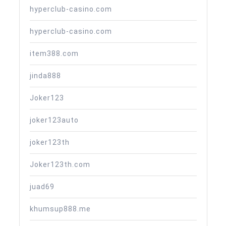
hyperclub-casino.com
hyperclub-casino.com
item388.com
jinda888
Joker123
joker123auto
joker123th
Joker123th.com
juad69
khumsup888.me