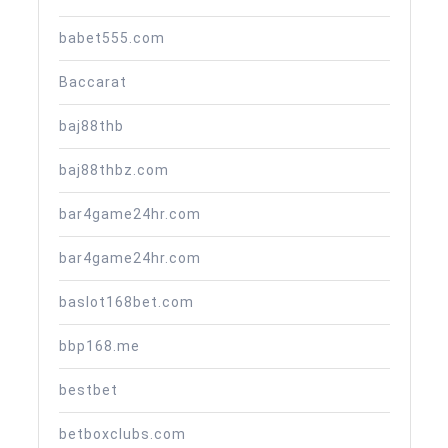
babet555.com
Baccarat
baj88thb
baj88thbz.com
bar4game24hr.com
bar4game24hr.com
baslot168bet.com
bbp168.me
bestbet
betboxclubs.com