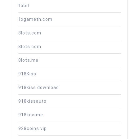
1xbit
1xgameth.com
8lots.com
8lots.com
8lots.me
918Kiss
918kiss download
918kissauto
918kissme
928coins.vip