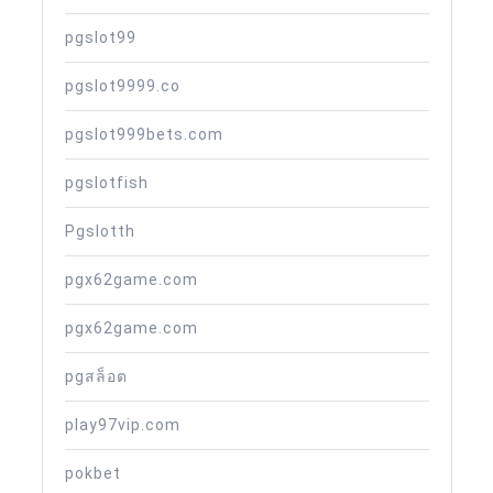
pgslot99
pgslot9999.co
pgslot999bets.com
pgslotfish
Pgslotth
pgx62game.com
pgx62game.com
pgสล็อต
play97vip.com
pokbet