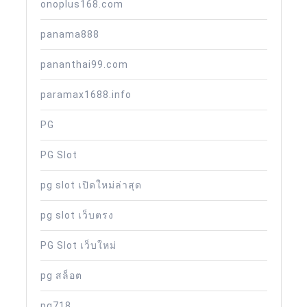
onoplus168.com
panama888
pananthai99.com
paramax1688.info
PG
PG Slot
pg slot เปิดใหม่ล่าสุด
pg slot เว็บตรง
PG Slot เว็บใหม่
pg สล็อต
pg718