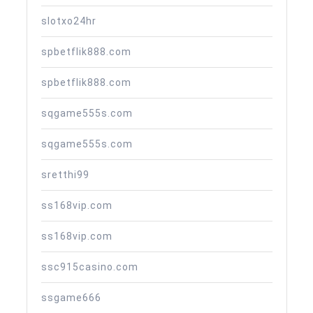
slotxo24hr
spbetflik888.com
spbetflik888.com
sqgame555s.com
sqgame555s.com
sretthi99
ss168vip.com
ss168vip.com
ssc915casino.com
ssgame666