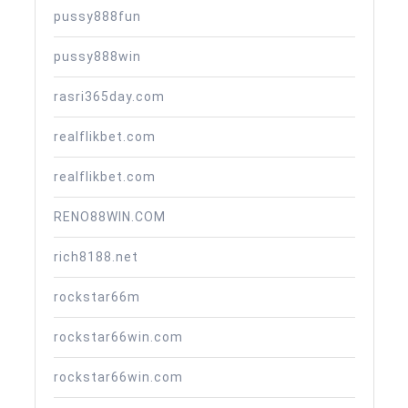
pussy888fun
pussy888win
rasri365day.com
realflikbet.com
realflikbet.com
RENO88WIN.COM
rich8188.net
rockstar66m
rockstar66win.com
rockstar66win.com