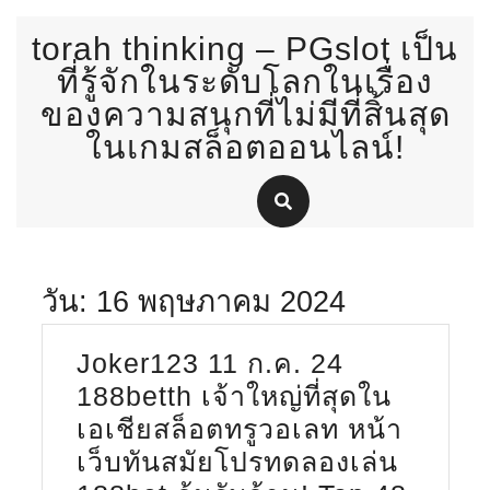
Skip
torah thinking – PGslot เป็น
to
content
ที่รู้จักในระดับโลกในเรื่อง
ของความสนุกที่ไม่มีที่สิ้นสุด
ในเกมสล็อตออนไลน์!
วัน:
16 พฤษภาคม 2024
Joker123 11 ก.ค. 24
188betth เจ้าใหญ่ที่สุดใน
เอเชียสล็อตทรูวอเลท หน้า
เว็บทันสมัยโปรทดลองเล่น