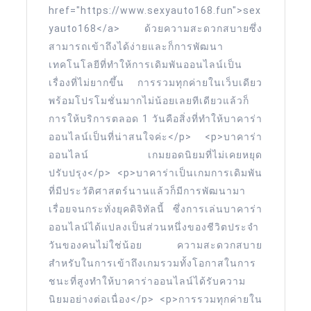
ประ
href="https://www.sexyauto168.fun">sex
เทศ
yauto168</a> ด้วยความสะดวกสบายซึ่ง
ดีล
สามารถเข้าถึงได้ง่ายและก็การพัฒนา
เลอ
เทคโนโลยีที่ทำให้การเดิมพันออนไลน์เป็น
ร์
เรื่องที่ไม่ยากขึ้น การรวมทุกค่ายในเว็บเดียว
พร้อมโปรโมชั่นมากไม่น้อยเลยทีเดียวแล้วก็
สาว
การให้บริการตลอด 1 วันคือสิ่งที่ทำให้บาคาร่า
สวย
ออนไลน์เป็นที่น่าสนใจค่ะ</p> <p>บาคาร่า
แจก
ออนไลน์ เกมยอดนิยมที่ไม่เคยหยุด
ไพ่
ปรับปรุง</p> <p>บาคาร่าเป็นเกมการเดิมพัน
ฝาก-
ที่มีประวัติศาสตร์นานแล้วก็มีการพัฒนามา
ถอน
เรื่อยจนกระทั่งยุคดิจิทัลนี้ ซึ่งการเล่นบาคาร่า
ไว
ออนไลน์ได้แปลงเป็นส่วนหนึ่งของชีวิตประจำ
วันของคนไม่ใช่น้อย ความสะดวกสบาย
ทันใจ
สำหรับในการเข้าถึงเกมรวมทั้งโอกาสในการ
กา
ชนะที่สูงทำให้บาคาร่าออนไลน์ได้รับความ
รัน
นิยมอย่างต่อเนื่อง</p> <p>การรวมทุกค่ายใน