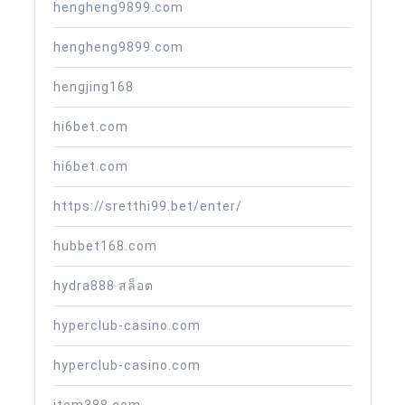
hengheng9899.com
hengheng9899.com
hengjing168
hi6bet.com
hi6bet.com
https://sretthi99.bet/enter/
hubbet168.com
hydra888 สล็อต
hyperclub-casino.com
hyperclub-casino.com