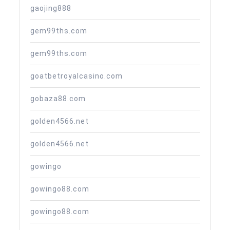
gaojing888
gem99ths.com
gem99ths.com
goatbetroyalcasino.com
gobaza88.com
golden4566.net
golden4566.net
gowingo
gowingo88.com
gowingo88.com