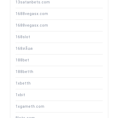
96
13satanbets.com
by
1688vegasx.com
Jens
sexyauto
1688vegasx.com
168slot
168สล็อต
188bet
188betth
1xbetth
1xbit
1xgameth.com