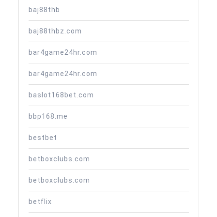
baj88thb
baj88thbz.com
bar4game24hr.com
bar4game24hr.com
baslot168bet.com
bbp168.me
bestbet
betboxclubs.com
betboxclubs.com
betflix