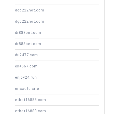
dgb222hot.com
dgb222hot.com
dr888bet.com
dr888bet.com
du2477.com
ek4567.com
enjoy24.fun
erisauto.site
etbet16888.com
etbet16888.com