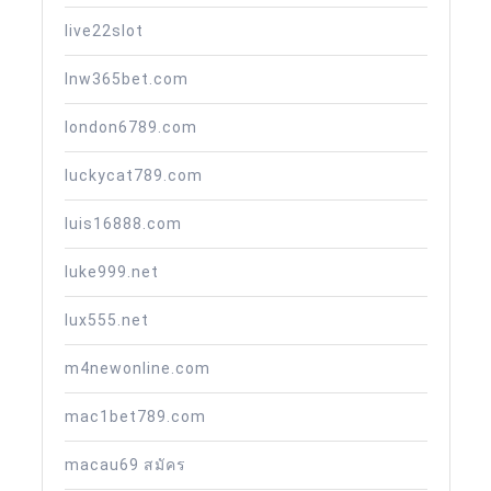
live22slot
lnw365bet.com
london6789.com
luckycat789.com
luis16888.com
luke999.net
lux555.net
m4newonline.com
mac1bet789.com
macau69 สมัคร