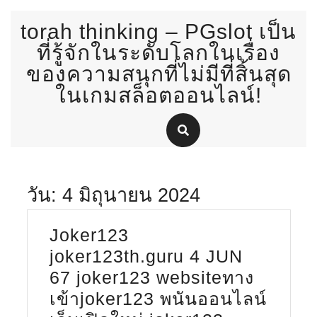
Skip
torah thinking – PGslot เป็น
to
content
ที่รู้จักในระดับโลกในเรื่อง
ของความสนุกที่ไม่มีที่สิ้นสุด
ในเกมสล็อตออนไลน์!
วัน:
4 มิถุนายน 2024
Joker123
joker123th.guru 4 JUN
67 joker123 websiteทาง
เข้าjoker123 พนันออนไลน์