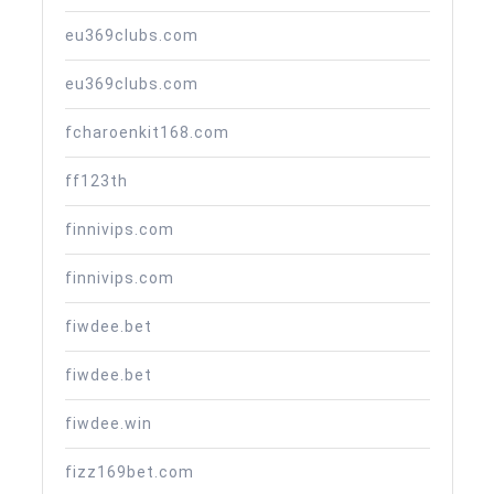
eu369clubs.com
eu369clubs.com
fcharoenkit168.com
ff123th
finnivips.com
finnivips.com
fiwdee.bet
fiwdee.bet
fiwdee.win
fizz169bet.com