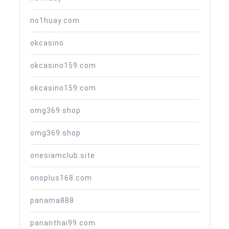
no1huay.com
okcasino
okcasino159.com
okcasino159.com
omg369.shop
omg369.shop
onesiamclub.site
onoplus168.com
panama888
pananthai99.com