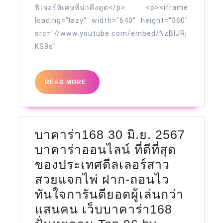
ฟีเจอร์พิเศษที่น่าดึงดูด</p> <p><iframe
loading="lazy" width="640" height="360"
src="//www.youtube.com/embed/NzBIJRj
KS8s"
READ
READ MORE
MORE
บาคาร่า168 30 มิ.ย. 2567
บาคาร่าออนไลน์ ที่ดีที่สุด
ของประเทศดีลเลอร์สาว
สวยแจกไพ่ ฝาก-ถอนไว
ทันใจการันตียอดผู้เล่นกว่า
แสนคน เว็บบาคาร่า168