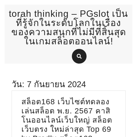
Skip
torah thinking – PGslot เป็น
to
content
ที่รู้จักในระดับโลกในเรื่อง
ของความสนุกที่ไม่มีที่สิ้นสุด
ในเกมสล็อตออนไลน์!
วัน:
7 กันยายน 2024
สล็อต168 เว็บไซต์ทดลอง
เล่นสล็อต พ.ย. 2567 คาสิ
โนออนไลน์เว็บใหญ่ สล็อต
เว็บตรง ใหม่ล่าสุด Top 69