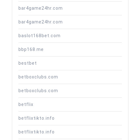
bar4game24hr.com
bar4game24hr.com
baslot168bet.com
bbp168.me
bestbet
betboxclubs.com
betboxclubs.com
betflix
betflixtikto.info
betflixtikto.info