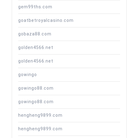
gem99ths.com
goatbetroyalcasino.com
gobaza88.com
golden4566.net
golden4566.net
gowingo
gowingo88.com
gowingo88.com
hengheng9899.com
hengheng9899.com