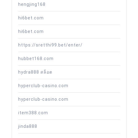
hengjing168
hi6bet.com
hi6bet.com
https://sretthi99.bet/enter/
hubbet168.com
hydra888 สล็อต
hyperclub-casino.com
hyperclub-casino.com
item388.com
jinda888