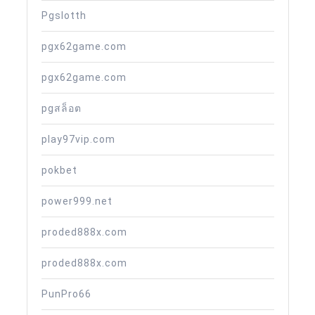
Pgslotth
pgx62game.com
pgx62game.com
pgสล็อต
play97vip.com
pokbet
power999.net
proded888x.com
proded888x.com
PunPro66