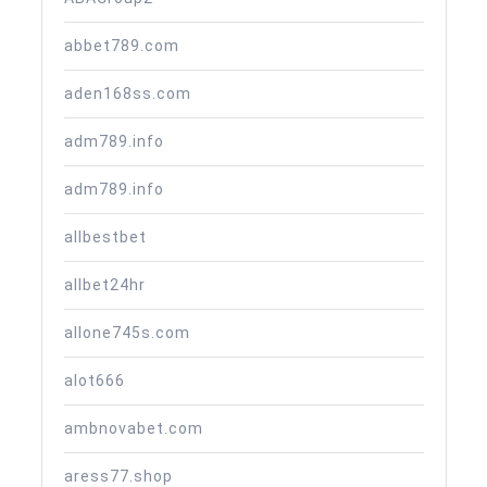
abbet789.com
aden168ss.com
adm789.info
adm789.info
allbestbet
allbet24hr
allone745s.com
alot666
ambnovabet.com
aress77.shop