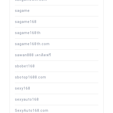
sagame
sagame168
sagame168th
sagame168th.com
sawan888 เครดิตฟรี
sbobet168
sbotop1688.com
sexy168
sexyauto168
SexyAuto168.com