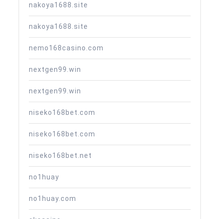
nakoya1688.site
nakoya1688.site
nemo168casino.com
nextgen99.win
nextgen99.win
niseko168bet.com
niseko168bet.com
niseko168bet.net
no1huay
no1huay.com