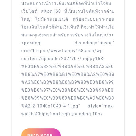
ประสบการณ์การเล่นเกมสล็อตที่น่าเร้าใจกับ
เว็บไซต์ สล็อต168 ที่เป็นเว็บไซต์แท้จากค่าย
ใหญ่ ไม่มีผ่านเอเย่นต์ พร้อมระบบฝาก-ถอน
โอนเงินไวแล้วก็จ่ายเงินทันที ที่จะทำให้ท่านไม่
พลาดทุกจังหวะสำหรับการรับรางวัลใหญ่</p>
<p><img decoding="async"
src="https://www.happy168.asia/wp-
content/uploads/2024/07/happy168-
%E0%B9%82%E0%B8%9B%E0%B8%A3%E0
%B8%A7%E0%B8%B1%E0%B8%A2%E0%B8
%A3%E0%B8%B8%E0%B9%88%E0%B8%99
%E0%B8%97%E0%B8%B8%E0%B8%99%E0
%B8%99%E0%B9%89%E0%B8%AD%E0%B8
%A2-2-1040x1040-4-1.jpg" style="max-
width:400px;float:right;padding:10px
READ
READ MORE