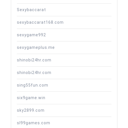
Sexybaccarat
sexybaccarat168.com
sexygame992
sexygameplus.me
shinobi24hr.com
shinobi24hr.com
sing55fun.com
six9game.win
sky2899.com
sl99games.com