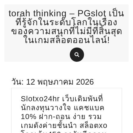
Skip
torah thinking – PGslot เป็น
to
content
ที่รู้จักในระดับโลกในเรื่อง
ของความสนุกที่ไม่มีที่สิ้นสุด
ในเกมสล็อตออนไลน์!
วัน:
12 พฤษภาคม 2026
Slotxo24hr เว็บเดิมพันที่
นักลงทุนวางใจ แคชแบค
10% ฝาก-ถอน ง่าย รวม
เกมดังค่ายชั้นนำ สล็อตxo