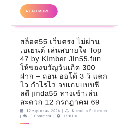
98
by
READ
READ MORE
MORE
Millard
slotxo24hrd.com
12
สล็อต55 เว็บตรง ไม่ผ่าน
กรกฎาคม
เอเย่นต์ เล่นสบายใจ Top
26
47 by Kimber Jin55.fun
ให้ของขวัญวันเกิด 300
ฝาก – ถอน ออโต้ 3 วิ แตก
ไว กำไรไว จบเกมแบบฟี
ลดี jinda55 ทางเข้าเล่น
สล็อต55
สะดวก 12 กรกฎาคม 69
เว็บ
12
Nicholas
12 พฤษภาคม 2026
|
Nicholas Patterson
พฤษภาคม
Patterson
|
0 Comment
|
16:01 น.
ตรง
2026
ไม่