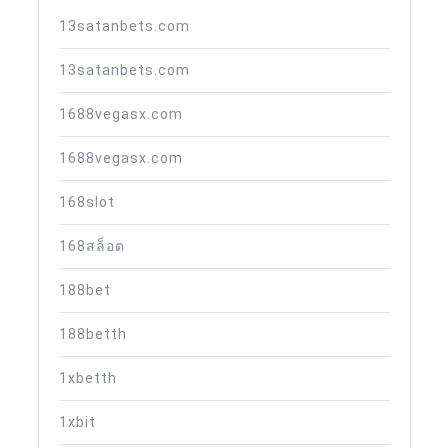
ลดี
13satanbets.com
jinda55
13satanbets.com
ทาง
เข้า
1688vegasx.com
เล่น
1688vegasx.com
สะดวก
168slot
12
กรกฎาค
168สล็อต
69
188bet
188betth
1xbetth
1xbit