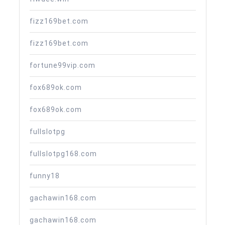
fizz169bet.com
fizz169bet.com
fortune99vip.com
fox689ok.com
fox689ok.com
fullslotpg
fullslotpg168.com
funny18
gachawin168.com
gachawin168.com