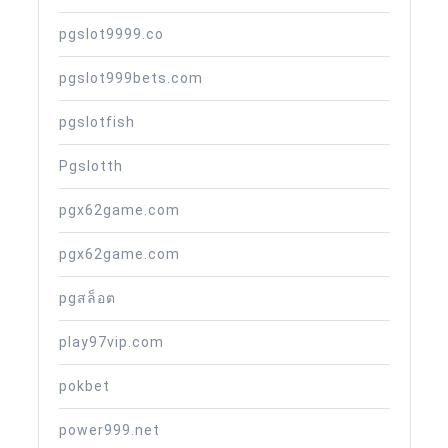
pgslot9999.co
pgslot999bets.com
pgslotfish
Pgslotth
pgx62game.com
pgx62game.com
pgสล็อต
play97vip.com
pokbet
power999.net