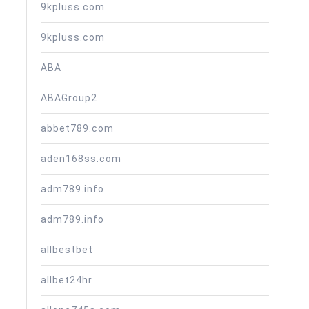
9kpluss.com
9kpluss.com
ABA
ABAGroup2
abbet789.com
aden168ss.com
adm789.info
adm789.info
allbestbet
allbet24hr