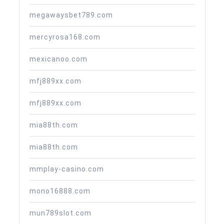
megawaysbet789.com
mercyrosa168.com
mexicanoo.com
mfj889xx.com
mfj889xx.com
mia88th.com
mia88th.com
mmplay-casino.com
mono16888.com
mun789slot.com