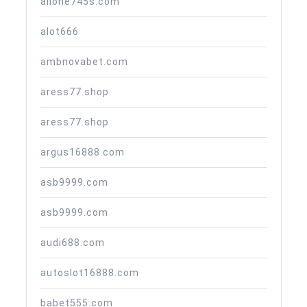
allone745s.com
alot666
ambnovabet.com
aress77.shop
aress77.shop
argus16888.com
asb9999.com
asb9999.com
audi688.com
autoslot16888.com
babet555.com