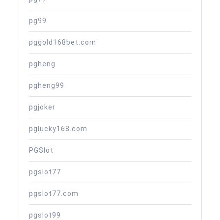
pg99
pggold168bet.com
pgheng
pgheng99
pgjoker
pglucky168.com
PGSlot
pgslot77
pgslot77.com
pgslot99