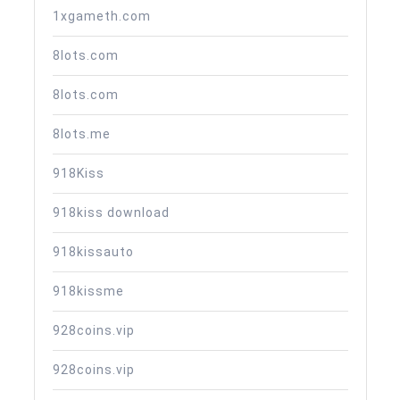
1xgameth.com
8lots.com
8lots.com
8lots.me
918Kiss
918kiss download
918kissauto
918kissme
928coins.vip
928coins.vip