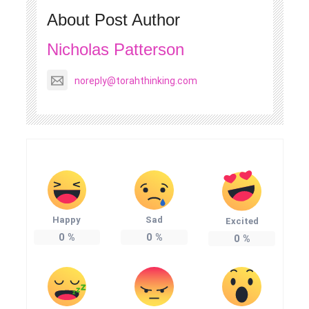
About Post Author
Nicholas Patterson
noreply@torahthinking.com
Happy
Sad
Excited
0
%
0
%
0
%