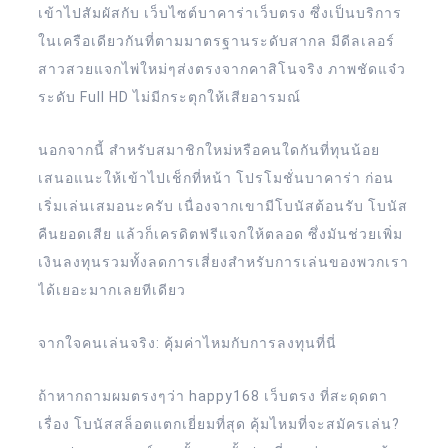
เข้าไปสัมผัสกับ เว็บไซต์บาคาร่าเว็บตรง ซึ่งเป็นบริการ
ในเครือเดียวกันที่ตามมาตรฐานระดับสากล มีดีลเลอร์
สาวสวยแจกไพ่ใหม่ๆส่งตรงจากคาสิโนจริง ภาพชัดแจ๋ว
ระดับ Full HD ไม่มีกระตุกให้เสียอารมณ์
นอกจากนี้ สำหรับสมาชิกใหม่หรือคนใดกันที่ทุนน้อย
เสนอแนะให้เข้าไปเช็กที่หน้า โปรโมชั่นบาคาร่า ก่อน
เริ่มเล่นเสมอนะครับ เนื่องจากเขามีโบนัสต้อนรับ โบนัส
คืนยอดเสีย แล้วก็เครดิตฟรีแจกให้ตลอด ซึ่งมันช่วยเพิ่ม
เงินลงทุนรวมทั้งลดการเสี่ยงสำหรับการเล่นของพวกเรา
ได้เยอะมากเลยทีเดียว
จากใจคนเล่นจริง: คุ้มค่าไหมกับการลงทุนที่นี่
ถ้าหากถามผมตรงๆว่า happy168 เว็บตรง ที่สะดุดตา
เรื่อง โบนัสสล็อตแตกเยี่ยมที่สุด คุ้มไหมที่จะสมัครเล่น?