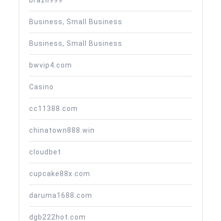
Business, Small Business
Business, Small Business
bwvip4.com
Casino
cc11388.com
chinatown888.win
cloudbet
cupcake88x.com
daruma1688.com
dgb222hot.com