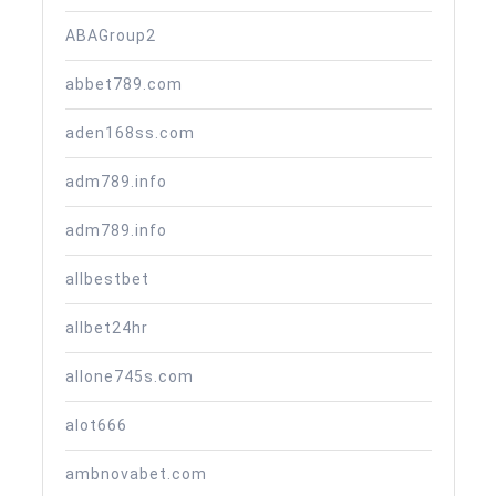
ABAGroup2
abbet789.com
aden168ss.com
adm789.info
adm789.info
allbestbet
allbet24hr
allone745s.com
alot666
ambnovabet.com