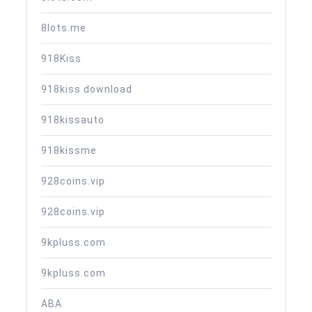
ฟรี
15
8lots.me
March
918Kiss
26
918kiss download
918kissauto
918kissme
928coins.vip
928coins.vip
9kpluss.com
9kpluss.com
ABA