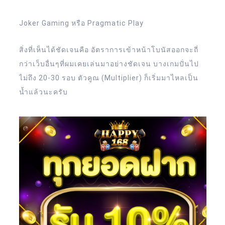
Joker Gaming หรือ Pragmatic Play
สิ่งที่เห็นได้ชัดเจนคือ อัตราการเข้าหน้าโบนัสออกจะถี่
กว่าเว็บอื่นๆที่ผมเคยเล่นมาอย่างชัดเจน บางเกมปั่นไป
ไม่ถึง 20-30 รอบ ตัวคูณ (Multiplier) ก็เริ่มมาไหลเป็น
น้ำแล้วนะครับ