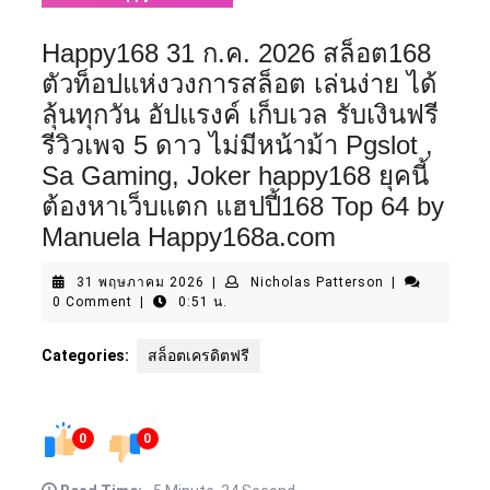
Happy168 31 ก.ค. 2026 สล็อต168
ตัวท็อปแห่งวงการสล็อต เล่นง่าย ได้
ลุ้นทุกวัน อัปแรงค์ เก็บเวล รับเงินฟรี
รีวิวเพจ 5 ดาว ไม่มีหน้าม้า Pgslot ,
Sa Gaming, Joker happy168 ยุคนี้
ต้องหาเว็บแตก แฮปปี้168 Top 64 by
Manuela Happy168a.com
31
Nicholas
31 พฤษภาคม 2026
|
Nicholas Patterson
|
พฤษภาคม
Patterson
0 Comment
|
0:51 น.
2026
Categories:
สล็อตเครดิตฟรี
0
0