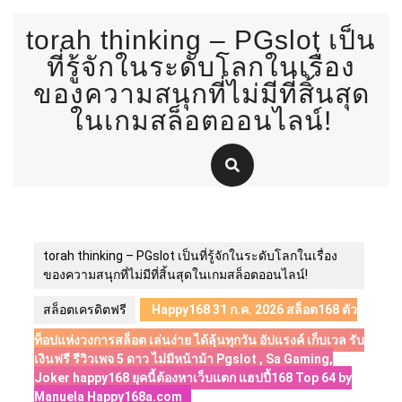
Skip
torah thinking – PGslot เป็น
to
content
ที่รู้จักในระดับโลกในเรื่อง
ของความสนุกที่ไม่มีที่สิ้นสุด
ในเกมสล็อตออนไลน์!
torah thinking – PGslot เป็นที่รู้จักในระดับโลกในเรื่อง
ของความสนุกที่ไม่มีที่สิ้นสุดในเกมสล็อตออนไลน์!
สล็อตเครดิตฟรี
Happy168 31 ก.ค. 2026 สล็อต168 ตัว
ท็อปแห่งวงการสล็อต เล่นง่าย ได้ลุ้นทุกวัน อัปแรงค์ เก็บเวล รับ
เงินฟรี รีวิวเพจ 5 ดาว ไม่มีหน้าม้า Pgslot , Sa Gaming,
Joker happy168 ยุคนี้ต้องหาเว็บแตก แฮปปี้168 Top 64 by
Manuela Happy168a.com