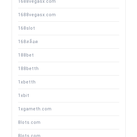
1688vegasx.com
แข่งขัน
E-
1688vegasx.com
Sport
168slot
ใน
ไทย
168สล็อต
happy168
188bet
ทอง
แพง
188betth
ไม่
1xbetth
ต้อง
ซื้อ
1xbit
สมาชิก
1xgameth.com
ที่
นี่
8lots.com
ได้
8lots.com