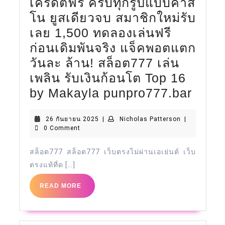
เครดิตฟรี ครบทุกรูปแบบคาสิ
โน ยูสเดียวจบ สมาชิกใหม่รับ
เลย 1,500 ทดลองเล่นฟรี
ก่อนเดิมพันจริง แจ็คพอตแตก
วันละ ล้าน! สล็อต777 เล่น
เพลิน รับเงินก้อนโต Top 16
สล็อ
by Makayla punpro777.bar
30
26
Nicholas
26 กันยายน 2025
|
Nicholas Patterson
|
OCT
กันยายน
Patterson
0 Comment
68
2025
สล็อต
สล็อต777 สล็อต777 เว็บตรงไม่ผ่านเอเย่นต์ เว็บ
ตรงแท้ที่ด […]
เครดิ
ฟรี
READ
READ MORE
MORE
ครบ
ทุก