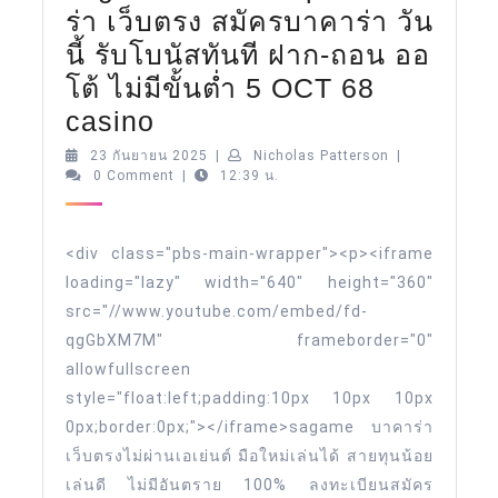
ร่า เว็บตรง สมัครบาคาร่า วัน
นี้ รับโบนัสทันที ฝาก-ถอน ออ
โต้ ไม่มีขั้นต่ำ 5 OCT 68
เว็บ
casino
ใหญ่
23
Nicholas
23 กันยายน 2025
|
Nicholas Patterson
|
กันยายน
Patterson
0 Comment
|
12:39 น.
sagame
2025
ทดลอง
เล่น
<div class="pbs-main-wrapper"><p><iframe
Top
loading="lazy" width="640" height="360"
src="//www.youtube.com/embed/fd-
7
qgGbXM7M" frameborder="0"
by
allowfullscreen
Lucio
style="float:left;padding:10px 10px 10px
sagame
0px;border:0px;"></iframe>sagame บาคาร่า
sagame168th.shop
เว็บตรงไม่ผ่านเอเย่นต์ มือใหม่เล่นได้ สายทุนน้อย
บา
เล่นดี ไม่มีอันตราย 100% ลงทะเบียนสมัคร