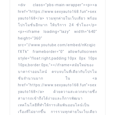
Top
มิ.ย.
<div class="pbs-main-wrapper"><p><a
51
2567
href="https://www.sexyauto168.fun">sex
by
yauto168</a> รวมทุกค่ายในเว็บเดียว พร้อม
บา
Stephen
โปรโมชั่นอีกมาก ให้บริการ 24 ชั่วโมง</p>
คา
Sexyshare.net
<p><iframe loading="lazy" width="640"
ร่า
height="360"
3
ออนไลน์
src="//www.youtube.com/embed/nKcqjic
ส.ค.
ที่
fXTk" frameborder="0" allowfullscreen
2568
ดี
style="float:right;padding:10px 0px 10px
ที่สุด
10px;border:0px;"></iframe>สมัยใหม่ของ
บาคาร่าออนไลน์ ครบจบในที่เดียวกับโปรโม
ของ
ชั่นจำนวนมาก ใน <a
ประ
href="https://www.sexyauto168.fun">sex
เทศ
yauto168</a> ด้วยความสะดวกสบายซึ่ง
ดีล
สามารถเข้าถึงได้ง่ายและก็การพัฒนา
เลอ
เทคโนโลยีที่ทำให้การเดิมพันออนไลน์เป็น
ร์
เรื่องที่ไม่ยากขึ้น การรวมทุกค่ายในเว็บเดียว