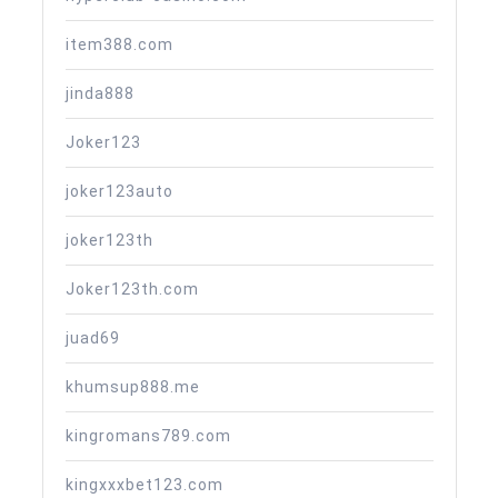
item388.com
jinda888
Joker123
joker123auto
joker123th
Joker123th.com
juad69
khumsup888.me
kingromans789.com
kingxxxbet123.com