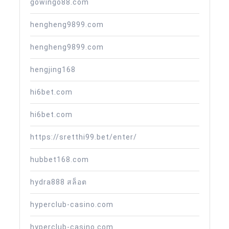
gowingo88.com
hengheng9899.com
hengheng9899.com
hengjing168
hi6bet.com
hi6bet.com
https://sretthi99.bet/enter/
hubbet168.com
hydra888 สล็อต
hyperclub-casino.com
hyperclub-casino.com