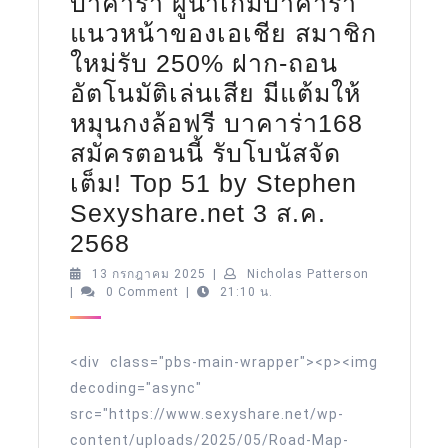
บาคาร่า ผู้นำเกมบาคาร่า
ออ
แนวหน้าของเอเชีย สมาชิก
โต้
ใหม่รับ 250% ฝาก-ถอน
ไม่มี
อัตโนมัติเล่นเสีย มีแต้มให้
ขั้น
หมุนกงล้อฟรี บาคาร่า168
ต่ำ
สมัครตอนนี้ รับโบนัสจัด
5
เต็ม! Top 51 by Stephen
OCT
Sexyshare.net 3 ส.ค.
68
บา
2568
casino
คา
13
Nicholas
13 กรกฎาคม 2025
|
Nicholas Patterson
กรกฎาคม
Patterson
|
0 Comment
|
21:10 น.
ร่า
2025
ผู้นำ
เกม
<div class="pbs-main-wrapper"><p><img
บา
decoding="async"
src="https://www.sexyshare.net/wp-
คา
content/uploads/2025/05/Road-Map-