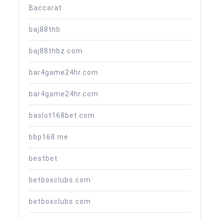
Baccarat
baj88thb
baj88thbz.com
bar4game24hr.com
bar4game24hr.com
baslot168bet.com
bbp168.me
bestbet
betboxclubs.com
betboxclubs.com