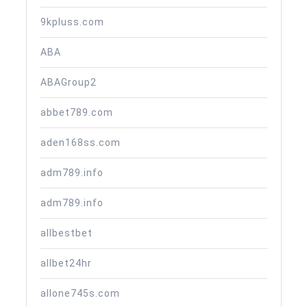
9kpluss.com
ABA
ABAGroup2
abbet789.com
aden168ss.com
adm789.info
adm789.info
allbestbet
allbet24hr
allone745s.com